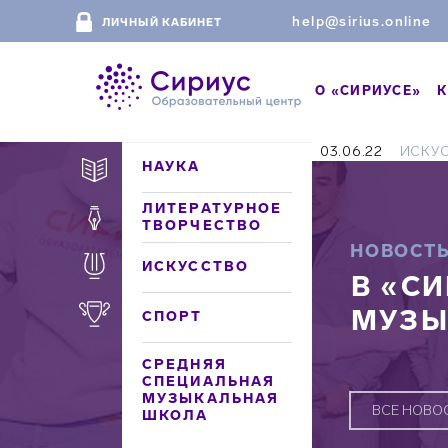
help@sirius.online
ЛИЧНЫЙ КАБИНЕТ
О «СИРИУСЕ»
К
03.06.22
ИСКУ
НАУКА
ЛИТЕРАТУРНОЕ
ТВОРЧЕСТВО
НОВОСТ
ИСКУССТВО
В «С
МУЗЫ
СПОРТ
СРЕДНЯЯ
СПЕЦИАЛЬНАЯ
МУЗЫКАЛЬНАЯ
ВСЕ НОВО
ШКОЛА