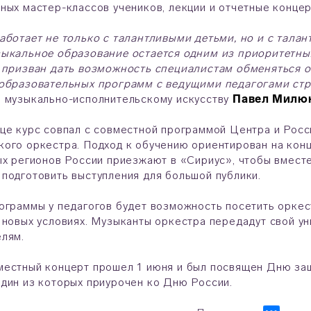
ных мастер-классов учеников, лекции и отчетные концер
аботает не только с талантливыми детьми, но и c тала
ыкальное образование остается одним из приоритетных
 призван дать возможность специалистам обменяться о
 образовательных программ с ведущими педагогами ст
 музыкально-исполнительскому искусству
Павел Милю
це курс совпал с совместной программой Центра и Рос
ого оркестра. Подход к обучению ориентирован на конце
ых регионов России приезжают в «Сириус», чтобы вмес
подготовить выступления для большой публики.
ограммы у педагогов будет возможность посетить оркес
 новых условиях. Музыканты оркестра передадут свой уни
елям.
местный концерт прошел 1 июня и был посвящен Дню за
 один из которых приурочен ко Дню России.