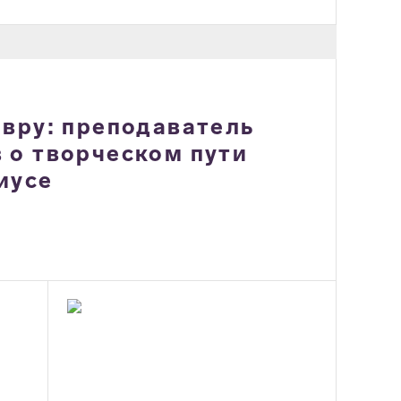
евру: преподаватель
 о творческом пути
иусе