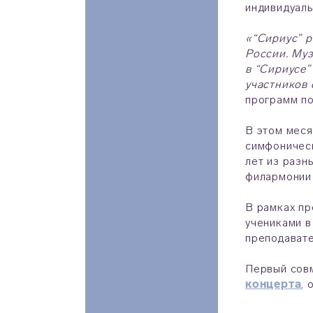
индивидуаль
«“Сириус” р
России. Муз
в “Сириусе”
участников
программ по
В этом меся
симфоническ
лет из разн
филармонии 
В рамках пр
учениками в
преподават
Первый сов
концерта
,