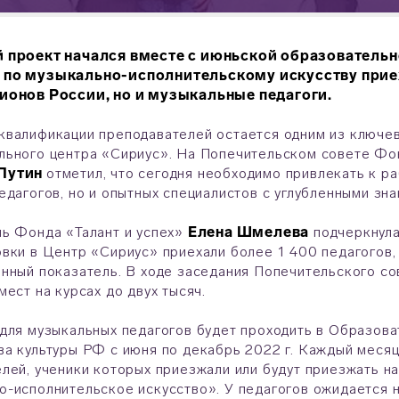
 проект начался вместе с июньской образовательно
по музыкально-исполнительскому искусству приех
ионов России, но и музыкальные педагоги.
валификации преподавателей остается одним из ключе
ьного центра «Сириус». На Попечительском совете Фон
Путин
отметил, что сегодня необходимо привлекать к р
едагогов, но и опытных специалистов с углубленными зн
ь Фонда «Талант и успех»
Елена Шмелева
подчеркнула,
вки в Центр «Сириус» приехали более 1 400 педагогов, 
нный показатель. В ходе заседания Попечительского со
мест на курсах до двух тысяч.
для музыкальных педагогов будет проходить в Образов
а культуры РФ с июня по декабрь 2022 г. Каждый месяц
лей, ученики которых приезжали или будут приезжать н
-исполнительское искусство». У педагогов ожидается 