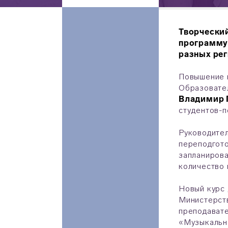
Творческий
программу 
разных рег
Повышение к
Образовател
Владимир 
студентов-п
Руководител
переподгото
запланирова
количество 
Новый курс 
Министерств
преподавате
«Музыкально