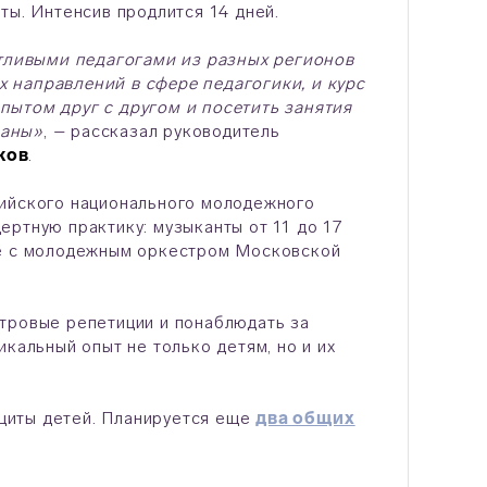
ты. Интенсив продлится 14 дней.
нтливыми педагогами из разных регионов
 направлений в сфере педагогики, и курс
пытом друг с другом и посетить занятия
раны»
, – рассказал руководитель
ков
.
сийского национального молодежного
ртную практику: музыканты от 11 до 17
те с молодежным оркестром Московской
тровые репетиции и понаблюдать за
кальный опыт не только детям, но и их
щиты детей. Планируется еще
два общих