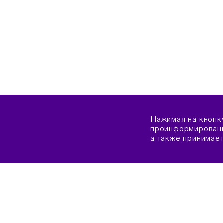
Нажимая на кнопк
проинформированы
а также принимае