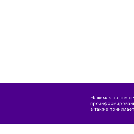
Нажимая на кнопк
проинформированы
а также принимае