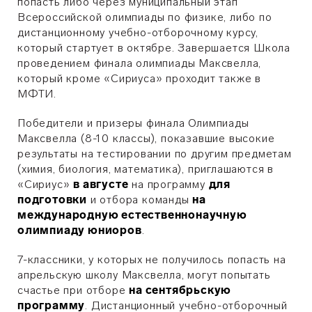
попасть либо через муниципальный этап
Всероссийской олимпиады по физике, либо по
дистанционному учебно-отборочному курсу,
который стартует в октябре. Завершается Школа
проведением финала олимпиады Максвелла,
который кроме «Сириуса» проходит также в
МФТИ.
Победители и призеры финала Олимпиады
Максвелла (8-10 классы), показавшие высокие
результаты на тестировании по другим предметам
(химия, биология, математика), приглашаются в
«Сириус»
в августе
на программу
для
подготовки
и отбора команды
на
международную естественнонаучную
олимпиаду юниоров
.
7-классники, у которых не получилось попасть на
апрельскую школу Максвелла, могут попытать
счастье при отборе
на сентябрьскую
программу
. Дистанционный учебно-отборочный