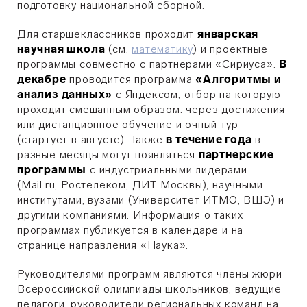
подготовку национальной сборной.
Для старшеклассников проходит
январская
научная школа
(см.
математику
) и проектные
программы совместно с партнерами «Сириуса».
В
декабре
проводится программа
«Алгоритмы и
анализ данных»
с Яндексом, отбор на которую
проходит смешанным образом: через достижения
или дистанционное обучение и очный тур
(стартует в августе). Также
в течение года
в
разные месяцы могут появляться
партнерские
программы
с индустриальными лидерами
(Mail.ru, Ростелеком, ДИТ Москвы), научными
институтами, вузами (Университет ИТМО, ВШЭ) и
другими компаниями. Информация о таких
программах публикуется в календаре и на
странице направления «Наука».
Руководителями программ являются члены жюри
Всероссийской олимпиады школьников, ведущие
педагоги, руководители региональных команд на