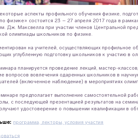
которые аспекты профильного обучения физике, подгот
по физике» состоится 23 – 27 апреля 2017 года в рамк
м. Дж. Максвелла при участии членов Центральной пре
кой олимпиады школьников по физике.
ентирован на учителей, осуществляющих профильное о
щих углубленную подготовку школьников к участию в ол
минара планируется проведение лекций, мастер-классов
е вопросов вовлечения одаренных школьников в научную
шателей (включенное наблюдение) в мероприятиях олим
еминаре предполагает выполнение самостоятельной раб
олы, с последующей презентацией результатов на семин
олучают удостоверение о повышении квалификации в об
ьше:
программа, лекторы, условия участия
роваться