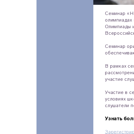
Семинар «Не
олимпиадах 
Олимпиады и
Всероссийс
Семинар ори
обеспечиваю
В рамках се
рассмотрени
участие слу
Участие в с
условиях шк
слушатели п
Узнать бол
Зарегистри