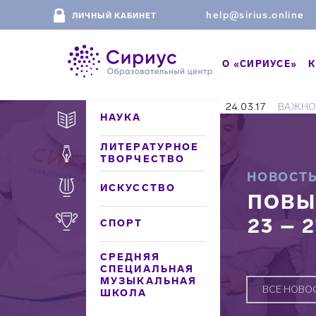
help@sirius.online
ЛИЧНЫЙ КАБИНЕТ
О «СИРИУСЕ»
К
24.03.17
ВАЖНО
НАУКА
ЛИТЕРАТУРНОЕ
ТВОРЧЕСТВО
НОВОСТ
ИСКУССТВО
ПОВЫ
23 – 
СПОРТ
СРЕДНЯЯ
СПЕЦИАЛЬНАЯ
МУЗЫКАЛЬНАЯ
ВСЕ НОВО
ШКОЛА