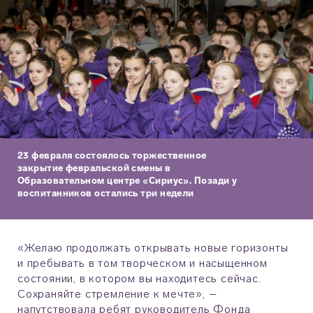
23 февраля состоялось торжественное
закрытие февральской смены в
Образовательном центре «Сириус». Позади у
воспитанников остались три недели
напряжённых тренировок, занятий, мастер-
классов, концертов и творческих встреч.
«Желаю продолжать открывать новые горизонты
и пребывать в том творческом и насыщенном
состоянии, в котором вы находитесь сейчас.
Сохраняйте стремление к мечте», –
напутствовала ребят руководитель Фонда