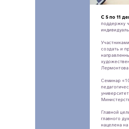
С 5 по 11 д
поддержку ч
индивидуаль
Участниками
создать и п
направленны
художествен
Лермонтова»
Семинар «10
педагогичес
университет
Министерств
Главной цел
главного ду
нацелена на