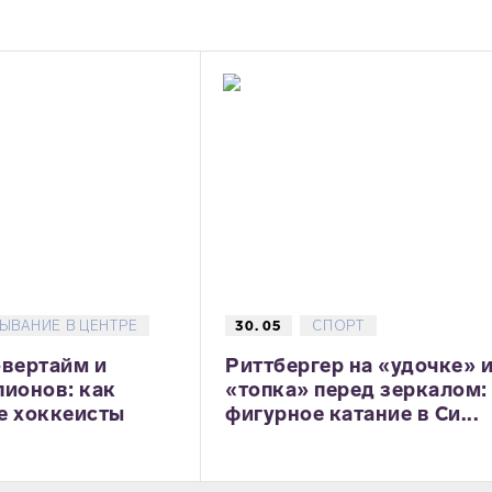
ЫВАНИЕ В ЦЕНТРЕ
30. 05
СПОРТ
овертайм и
Риттбергер на «удочке» 
пионов: как
«топка» перед зеркалом:
е хоккеисты
фигурное катание в Си...