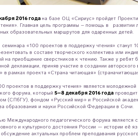
екабря 2016 года
на базе ОЦ «Сириус» пройдет Проекти
тения». Главная цель программы – помощь в развитии л
ных образовательных маршрутов для одаренных детей.
 семинара «100 проектов в поддержку чтения» станут 10
резентовать в составе творческого коллектива или инди
й на приобщение сверстников к чтению. Также у ребят 
ной декламации, приняв участие в создании авторского
 в рамках проекта «Страна читающая» (страначитающая
0 проектов в поддержку чтения» является молодежной 
кого форума, который
5–8 декабря 2016 года
проводит
ом (СПбГУ), фондом «Русский мир» и Российской акаде
а образования и науки Российской Федерации в Сочи.
ью Международного педагогического форума является 
ховного и культурного достояния России — истории её я
 обсуждение актуальных проблем преподавания русског