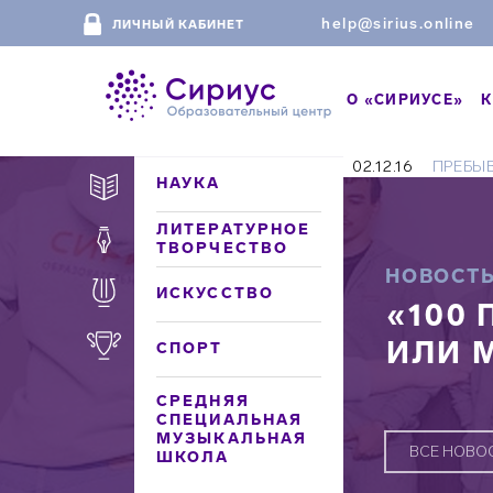
help@sirius.online
ЛИЧНЫЙ КАБИНЕТ
О «СИРИУСЕ»
К
02.12.16
ПРЕБЫВ
НАУКА
ЛИТЕРАТУРНОЕ
ТВОРЧЕСТВО
НОВОСТ
ИСКУССТВО
«100
ИЛИ 
СПОРТ
СРЕДНЯЯ
СПЕЦИАЛЬНАЯ
МУЗЫКАЛЬНАЯ
ВСЕ НОВО
ШКОЛА