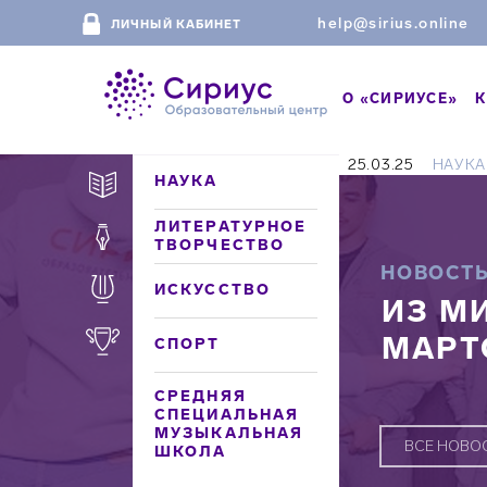
help@sirius.online
ЛИЧНЫЙ КАБИНЕТ
О «СИРИУСЕ»
К
25.03.25
НАУКА
НАУКА
ЛИТЕРАТУРНОЕ
ТВОРЧЕСТВО
НОВОСТ
ИСКУССТВО
ИЗ М
МАРТ
СПОРТ
СРЕДНЯЯ
СПЕЦИАЛЬНАЯ
МУЗЫКАЛЬНАЯ
ВСЕ НОВО
ШКОЛА