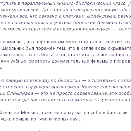
тупить в параллельный химико-биологический класс, у
 математический. Тут я попал в совершенно новую обс
изучали всё, что связано с клетками, молекулами, раз
 но на помощь пришла учитель биологии Альмира Степ
 помогла погрузиться в новую для меня науку»,
― расс
споминает, что переломным моментом стало занятие, где
 Школьник был поражён тем, что в капле воды скрывает
захотелось знать больше: он стал читать книги по биол
ями учёных, смотреть документальные фильмы о природе
х.
ю первую олимпиаду по биологии — я тщательно готови
, строение и функции организмов. Каждое соревнование
и. Олимпиада — это не просто соревнование, это особ
нники и где постоянно есть возможность для роста и 
кина из Москвы, тоже не сразу нашла себя в биологии. 
ушка пришла из гуманитарных наук.