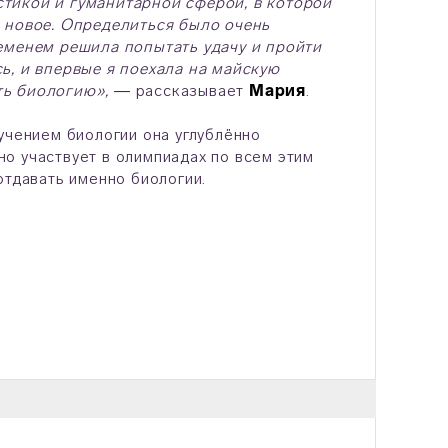
тикой и гуманитарной сферой, в которой
о новое. Определиться было очень
ременем решила попытать удачу и пройти
ь, и впервые я поехала на майскую
ть биологию», ―
рассказывает
Мария
.
учением биологии она углублённо
о участвует в олимпиадах по всем этим
отдавать именно биологии.