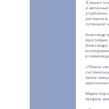
Я решил пос
в желанный
углублённо 
растерялся,
потенциал и
Александр в
простейших.
Александру 
исследовани
в олимпиада
«Помню сво
систематику
яркие эмоци
единомышле
Мария Короб
профиль дев