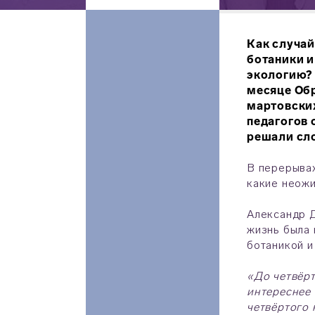
Как случай
ботаники и
экологию? 
месяце Об
мартовски
педагогов 
решали сло
В перерывах
какие неожи
Александр Д
жизнь была 
ботаникой и
«До четвёрт
интереснее 
четвёртого 