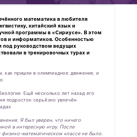
ечённого математика в любителя
гвистику, китайский язык и
учной программы в «Сириусе». В этом
гов и информатиков. Особенностью
и под руководством ведущих
твовали в тренировочных турах и
м, как пришли в олимпиадное движение, и
ло.
биологии. Ещё несколько лет назад его
дня подросток серьёзно увлечён
адах.
внения. Я был уверен, что ничего
мной в интересную игру. После
в физико-математическом классе не было.