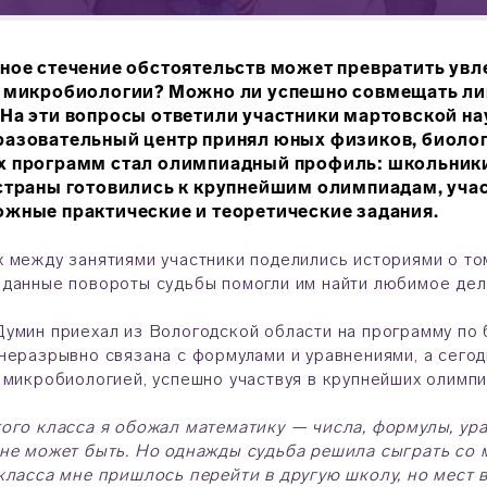
ное стечение обстоятельств может превратить увл
 микробиологии? Можно ли успешно совмещать лин
На эти вопросы ответили участники мартовской на
разовательный центр принял юных физиков, биоло
х программ стал олимпиадный профиль: школьник
страны готовились к крупнейшим олимпиадам, учас
жные практические и теоретические задания.
 между занятиями участники поделились историями о то
данные повороты судьбы помогли им найти любимое де
умин приехал из Вологодской области на программу по 
неразрывно связана с формулами и уравнениями, а сего
 микробиологией, успешно участвуя в крупнейших олимпи
ого класса я обожал математику — числа, формулы, ура
не может быть. Но однажды судьба решила сыграть со 
класса мне пришлось перейти в другую школу, но мест 