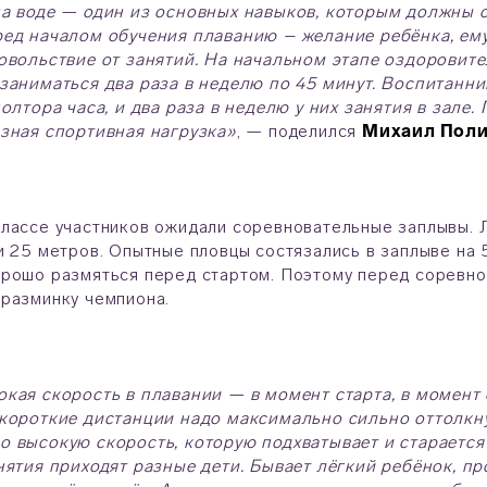
а воде — один из основных навыков, которым должны о
ед началом обучения плаванию – желание ребёнка, ему
овольствие от занятий. На начальном этапе оздоровите
заниматься два раза в неделю по 45 минут. Воспитанн
полтора часа, и два раза в неделю у них занятия в зале.
зная спортивная нагрузка»
, — поделился
Михаил Пол
лассе участников ожидали соревновательные заплывы. 
и 25 метров. Опытные пловцы состязались в заплыве на 
рошо размяться перед стартом. Поэтому перед соревн
разминку чемпиона.
кая скорость в плавании — в момент старта, в момент 
короткие дистанции надо максимально сильно оттолкну
 высокую скорость, которую подхватывает и старается
нятия приходят разные дети. Бывает лёгкий ребёнок, пр