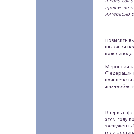
и вода сама
проще, но п
интересно 
Повысить вы
плавания не
велосипеде.
Мероприяти
Федерации 
привлечения
жизнеобесп
Впервые фес
этом году п
заслуженный
году фестив