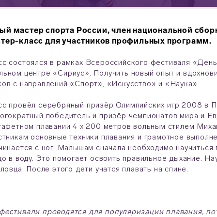
ый мастер спорта России, член национальной сбо
стер-класс
для участников профильных программ.
с состоялся в рамках Всероссийского фестиваля «День
ьном центре «Сириус». Получить новый опыт и вдохнов
ов с направлений «Спорт», «Искусство» и «Наука».
с провёл серебряный призёр Олимпийских игр 2008 в Пе
огократный победитель и призёр чемпионатов мира и Е
тафетном плавании 4 х 200 метров вольным стилем Мих
стникам основные техники плавания и грамотное выполне
чинается с ног. Малышам сначала необходимо научиться 
цо в воду. Это помогает освоить правильное дыхание. Н
пловца. После этого дети учатся плавать на спине.
естивали проводятся для популяризации плавания, пот