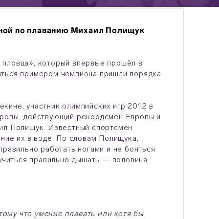
рной по плаванию Михаил Полищук
 пловца», который впервые прошёл в
иться примером чемпиона пришли порядка
кине, участник олимпийских игр 2012 в
вропы, действующий рекордсмен Европы и
аил Полищук. Известный спортсмен
ние их в воде. По словам Полищука,
правильно работать ногами и не бояться
аучиться правильно дышать — половина
ому что умение плавать или хотя бы