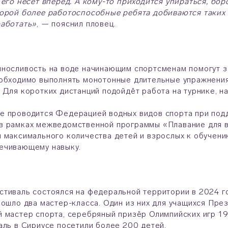
 его несёт вперёд. А кому-то приходится упираться, бор
орой более работоспособные ребята добиваются таких 
работать»
, — пояснил пловец.
носливость на воде начинающим спортсменам помогут за
обходимо выполнять монотонные длительные упражнения: 
 Для коротких дистанций подойдёт работа на турнике, на
е проводится Федерацией водных видов спорта при под
в рамках межведомственной программы «Плавание для в
 максимального количества детей и взрослых к обучени
ечивающему навыку.
тиваль состоялся на федеральной территории в 2024 г
рошло два мастер-класса. Один из них для учащихся Пр
 мастер спорта, серебряный призёр Олимпийских игр 19
аль в Сириусе посетили более 200 детей.