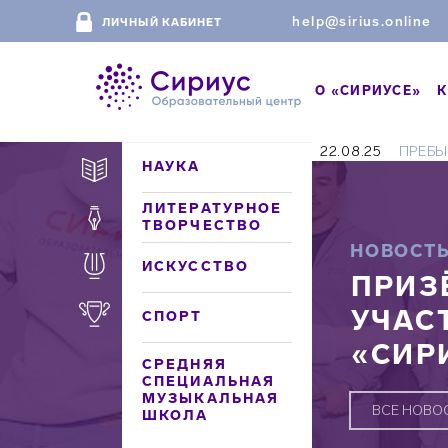
help@sirius.online
ЛИЧНЫЙ КАБИНЕТ
О «СИРИУСЕ»
К
22.08.25
ПРЕБЫ
НАУКА
ЛИТЕРАТУРНОЕ
ТВОРЧЕСТВО
НОВОСТ
ИСКУССТВО
ПРИЗ
УЧАС
СПОРТ
«СИР
СРЕДНЯЯ
СПЕЦИАЛЬНАЯ
МУЗЫКАЛЬНАЯ
ВСЕ НОВО
ШКОЛА