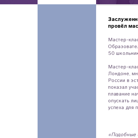
Заслуженн
провёл ма
Мастер-клас
Образовател
50 школьник
Мастер-клас
Лондоне, мн
России в эс
показал уча
плавание на
опускать ли
успеха для 
«Подобные ф