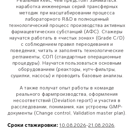
Реальный кейс, чем предстоит заниматься:
наработка инженерных серий трансферных
методик при масштабировании процесса
лабораторного R&D в полноценный
технологический процесс производства активных
фармацевтических субстанций (АФС). Стажеры
научатся работать в «чистых зонах» (Grade C/D)
с соблюдением правил переодевания и
поведения; читать и заполнять технологические
регламенты, СОП (стандартные операционные
процедуры). Научатся пользоваться основным
оборудованием (реакторы, нутч-фильтры,
сушилки, насосы) и проводить базовые анализы.
А также получат опыт работы в команде
реального фармпроизводства, оформления
несоответствий (Deviation report) и участия в
расследовании, понимания, как устроены GMP-
документы (Change control, Validation master plan).
Сроки стажировки:
10.08.2026
-
21.08.2026
.