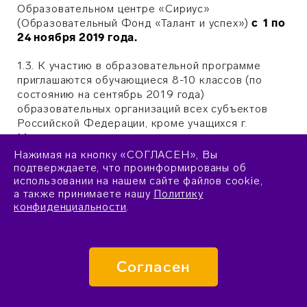
Образовательном центре «Сириус»
(Образовательный Фонд «Талант и успех»)
с 1 по
24 ноября 2019 года.
1.3. К участию в образовательной программе
приглашаются обучающиеся 8-10 классов
(по
соcтоянию на
сентябрь
2019 года)
образовательных организаций всех субъектов
Российской Федерации, кроме учащихся г.
Москвы.
Нажимая на кнопку «СОГЛАСЕН», Вы
1.4. К участию в образовательной программе
подтверждаете, что проинформированы об
допускаются школьники, являющиеся гражданами
использовании на нашем сайте файлов cookie,
а также принимаете нашу
Политику
Российской Федерации.
конфиденциальности
.
1.5. Персональный состав участников
образовательной программы утверждается
Экспертным советом Образовательного Фонда
Согласен
«Талант и успех» по направлению «Наука».
1.6. Общее число участников образовательной