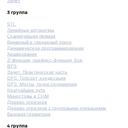
Зачет
3 группа
STL
Линейные алгоритмы
Сканирующая прямая
Бинарный и тернарный поиск
Динамическое программирование
Хеширование
Z-функция, префикс-функция, бор
BFS
Зачет. Практическая часть
DFS. Топсорт, кондесация
DFS. Мосты, точки сочленения
Кратчайшие пути
Миностовы и СНМ
Дерево отрезков
Дерево отрезков с групповыми операциями
Базовая геометрия
4 группа