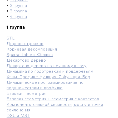
•
2 группа
•
3 группа
•
4 группа
1 группа
STL
Дерево отрезков
Корневая декомпозиция
Sparse table и Фенвик
Декартово дерево
Декартово дерево по неявному ключу
Динамика по подотрезкам и поддеревьям
Хэши. Префикс-функция. Z-функция. Бор
Динамическое программирование по
подмножествам и профилю
Базовая геометрия
Базовая геометрия + геометрия с контестов
Компоненты сильной связности, мосты и точки
сочленения
DSU и MST