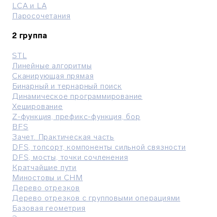
LCA и LA
Паросочетания
2 группа
STL
Линейные алгоритмы
Сканирующая прямая
Бинарный и тернарный поиск
Динамическое программирование
Хеширование
Z-функция, префикс-функция, бор
BFS
Зачет. Практическая часть
DFS, топсорт, компоненты сильной связности
DFS, мосты, точки сочленения
Кратчайшие пути
Миностовы и СНМ
Дерево отрезков
Дерево отрезков с групповыми операциями
Базовая геометрия