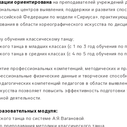
ации ориентирована
на преподавателей учреждений д
нальных центров выявления, поддержки и развития спосо
Российской Федерации по модели «Сириуса», практикую
вания в области хореографического искусства по дисци
у обучения классическому танцу;
ого танца в младших классах (с 1 по 3 год обучения по
ого танца в средних классах (с 4 по 5 год обучения по
итие профессиональных компетенций, методических и пр
фессиональные физические данные и творческие способн
педагогических компетенций педагогов в области выявле
кусства позволяет повысить эффективность подготовки 
ной деятельности.
бразовательных модуля:
кого танца по системе А.Я.Вагановой.
о преподавания методики классического танца.