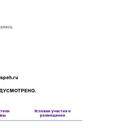
мались
uspeh.ru
ЕДУСМОТРЕНО.
атели
Условия участия и
ммы
размещения