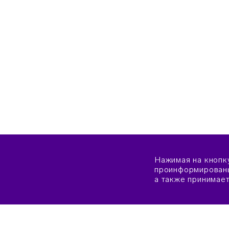
Нажимая на кнопк
проинформированы
а также принимае