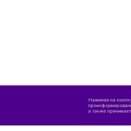
Нажимая на кнопк
проинформированы
а также принимае