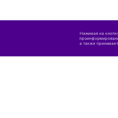
Нажимая на кнопк
проинформированы
а также принимае
О «СИРИУСЕ»
КАК 
СВЕДЕНИЯ ОБ ОБРАЗОВАТЕЛЬНОЙ
КРИТ
ОРГАНИЗАЦИИ
ЗАЯВ
ОБЩАЯ ИНФОРМАЦИЯ
ПРАВ
ПОПЕЧИТЕЛЬСКИЙ СОВЕТ