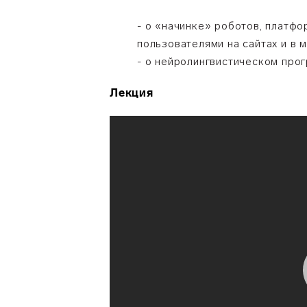
- о «начинке» роботов, платфо
пользователями на сайтах и в 
- о нейролингвистическом про
Лекция