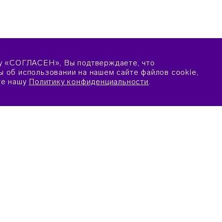
у «СОГЛАСЕН», Вы подтверждаете, что
 об использовании на нашем сайте файлов cookie,
те нашу
Политику конфиденциальности
.
ПОДАТЬ ЗАЯВКУ
ПОПАСТЬ
ПЕДАГОГАМ
ЕРИИ ОТБОРА
ОБРАЗОВАТЕЛЬНЫЕ ПРОГРА
КА ОНЛАЙН
МЕТОДИЧЕСКИЕ МАТЕРИАЛЫ
НАПРАВЛЕНИЮ «ИСКУССТВО
ИЛА ПРЕБЫВАНИЯ
МЕТОДИЧЕСКИЕ МАТЕРИАЛЫ