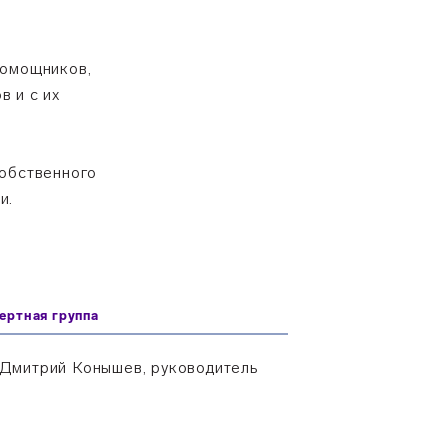
помощников,
 и с их
собственного
и.
ертная группа
Дмитрий Конышев, руководитель