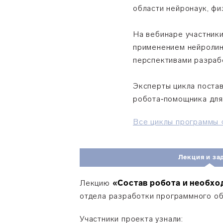
области нейронаук, фи
На вебинаре участник
применением нейролинг
перспективами разраб
Эксперты цикла поста
робота‑помощника для
Все циклы программы 
Лекция и за
Лекцию
«Состав робота и необх
отдела разработки программного 
Участники проекта узнали: