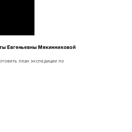
ты Евгеньевны Мякинниковой
:
отовить план экспедиции по