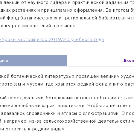
з лекции от научного лидера и практической задачи из т
дких растениях и принципам их оформления. Ее итогом б
кий фонд
ботанических книг
региональной библиотеки и п
ингу редких растений в регионе.
«Уроки настоящего» 2019/20 учебного года
дача
Эксп
кой ботанической литературы» посвящен великим худож
лиотекам и музеям, где хранится редкий фонд книг о рас
рий перед учеными-ботаниками встала необходимость из
зными лечебными характеристиками. Чтобы запечатлеть 
оздавались справочники и атласы с иллюстрациями. В п
й, например, из-за сельскохозяйственной деятельности 
ли относить к редким видам.