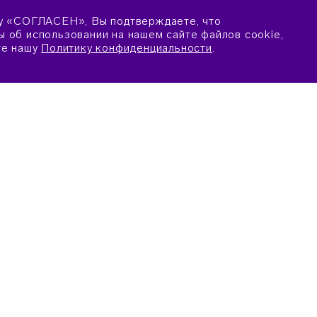
у «СОГЛАСЕН», Вы подтверждаете, что
 об использовании на нашем сайте файлов cookie,
те нашу
Политику конфиденциальности
.
ПОДАТЬ ЗАЯВКУ
ПОПАСТЬ
ПЕДАГОГАМ
ЕРИИ ОТБОРА
ОБРАЗОВАТЕЛЬНЫЕ ПРОГРА
КА ОНЛАЙН
МЕТОДИЧЕСКИЕ МАТЕРИАЛЫ
НАПРАВЛЕНИЮ «ИСКУССТВО
ИЛА ПРЕБЫВАНИЯ
МЕТОДИЧЕСКИЕ МАТЕРИАЛЫ
ВИЯ РАЗМЕЩЕНИЯ
НАПРАВЛЕНИЮ «НАУКА»
ТКА ДЛЯ РОДИТЕЛЕЙ
МЕТОДИЧЕСКИЕ МАТЕРИАЛЫ
НАПРАВЛЕНИЮ «СПОРТ»
ХОДИМЫЕ ДОКУМЕНТЫ (ДЛЯ
ЕНИЯ)
МЕТОДИЧЕСКОЕ СОПРОВОЖД
МОДЕЛЬНОЙ ПРОГРАММЫ
ХОДИМЫЕ ДОКУМЕНТЫ (ДЛЯ