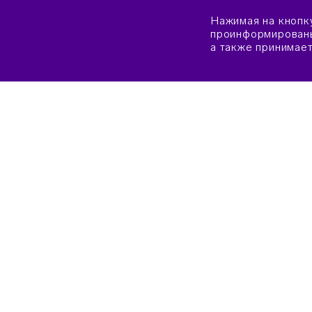
Нажимая на кнопк
проинформированы
а также принимае
О «СИРИУСЕ»
КАК 
СВЕДЕНИЯ ОБ ОБРАЗОВАТЕЛЬНОЙ
КРИТ
ОРГАНИЗАЦИИ
ЗАЯВ
ОБЩАЯ ИНФОРМАЦИЯ
ПРАВ
ПОПЕЧИТЕЛЬСКИЙ СОВЕТ
УСЛО
ЭКСПЕРТНЫЙ СОВЕТ
ПАМЯ
ХУДОЖЕСТВЕННО-ЭКСПЕРТНЫЙ
НЕОБ
СОВЕТ
ОБУЧ
ДОКУМЕНТЫ
НЕОБ