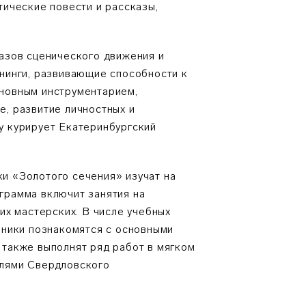
тические повести и рассказы,
азов сценического движения и
нинги, развивающие способности к
новным инструментарием,
, развитие личностных и
у курирует Екатеринбургский
и «Золотого сечения» изучат на
грамма включит занятия на
их мастерских. В числе учебных
еники познакомятся с основными
 также выполнят ряд работ в мягком
елями Свердловского