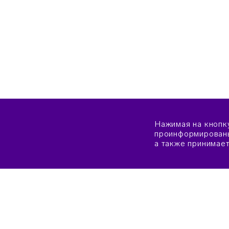
Нажимая на кнопк
проинформированы
а также принимае