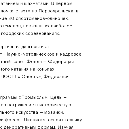
катанием и шахматами. В первом
лочка-старт» из Первоуральска; в
ние 20 спортсменов-одиночек.
ортсменов, показавших наиболее
 городских соревнованиях.
ортивная диагностика,
т. Научно-методическое и кадровое
ртный совет Фонда – Федерация
ого катания на коньках
ли ДЮСШ «Юность», Федерация
ограммы «Промыслы». Цель –
рез погружение в историческую
льного искусства – мозаики.
и фресок Дионисия, освоят технику
 к декоративным формам. Изучая