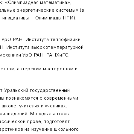
к: «Олимпиадная математика»,
льные энергетические системы» (в
й инициативы – Олимпиады НТИ),
 УрО РАН, Института теплофизики
АН, Института высокотемпературной
и механики УрО РАН, РАНХиГС.
ством, актерским мастерством и
т Уральский государственный
ммы познакомятся с современными
школе, учителях и учениках,
роизведений. Молодые авторы
ассической прозе, подготовят
ерстников на изучение школьного