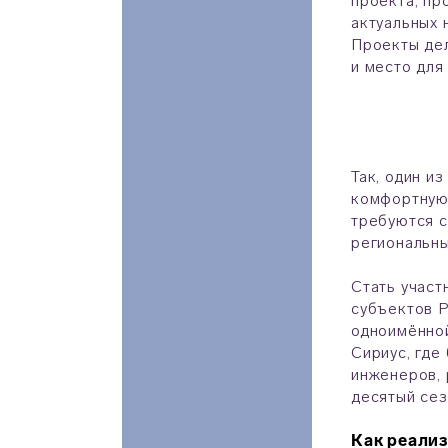
проекта, пр
актуальных 
Проекты дел
и место для
Так, один и
комфортную 
требуются с
региональны
Стать участ
субъектов Р
одноимённо
Сириус, где
инженеров, 
десятый сез
Как реали