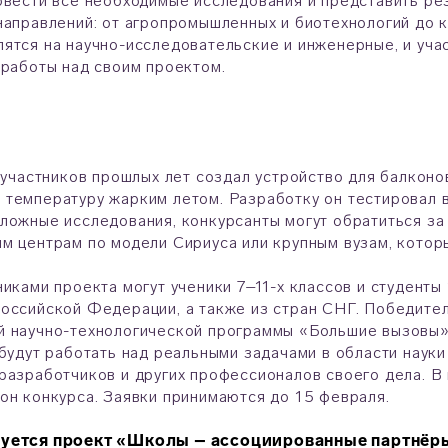
овести все необходимые исследования и представить рез
направлений: от агропромышленных и биотехнологий до к
ятся на научно-исследовательские и инженерные, и уча
 работы над своим проектом.
з участников прошлых лет создал устройство для балкон
температуру жарким летом. Разработку он тестировал в
ложные исследования, конкурсанты могут обратиться за
м центрам по модели Сириуса или крупным вузам, котор
никами проекта могут ученики 7–11-х классов и студенты
оссийской Федерации, а также из стран СНГ. Победител
й научно-технологической программы «Большие вызовы»
 будут работать над реальными задачами в области науки
разработчиков и других профессионалов своего дела. В 
он конкурса. Заявки принимаются до 15 февраля.
зуется проект «Школы – ассоциированные партнёр