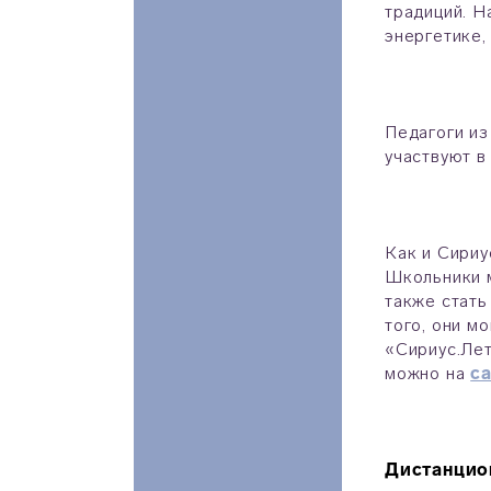
традиций. Н
энергетике,
Педагоги из
участвуют в
Как и Сириу
Школьники м
также стать
того, они м
«Сириус.Лет
можно на
с
Дистанцио