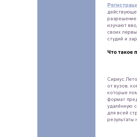
Регистрац
действующей
разрешение 
изучают вво
своих первы
студий и за
Что такое
Сириус.Лето
от вузов, к
которые пом
формат пред
удалённую с
для всей ст
результаты 