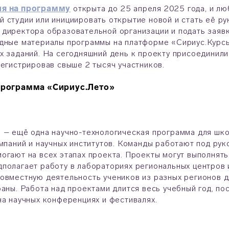
ия на программу
открыта до 25 апреля 2025 года, и л
 студии или инициировать открытие новой и стать её ру
директора образовательной организации и подать заявк
дные материалы программы на платформе «Сириус.Курсы
х заданий. На сегодняшний день к проекту присоединил
регистрировав свыше 2 тысяч участников.
 программа «Сириус.Лето»
 – ещё одна научно-технологическая программа для шко
омпаний и научных институтов. Команды работают под ру
огают на всех этапах проекта. Проекты могут выполнятьс
полагает работу в лабораториях региональных центров 
овместную деятельность учеников из разных регионов д
раны. Работа над проектами длится весь учебный год, п
на научных конференциях и фестивалях.