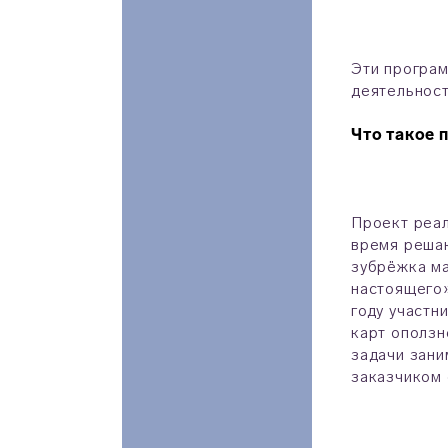
Эти програм
деятельнос
Что такое
Проект реал
время решаю
зубрёжка ма
настоящего»
году участн
карт оползн
задачи зани
заказчиком 