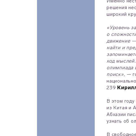
Именно нест
решения нео
широкий кру
«Уровень за
о сложности
движение — 
найти и пре
запоминаетс
ход мыслей.
олимпиада ш
поиск», —
г
национально
239
Кирилл
В этом году
из Китая и 
Абхазии пис
узнать об о
В свободное