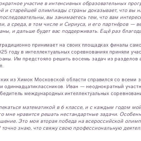
ократное участие в интенсивных образовательных прог
й и старейшей олимпиады страны доказывает, что вы н
последовательны, вы занимаетесь тем, что вам интересн
и, а среда, в том числе и Сириуса, и его партнёров — 
аны, и дальше будет вас поддерживать. Ещё раз благод
традиционно принимает на своих площадках финалы сам
025 году в интеллектуальных соревнованиях приняли уча
раны. Им предстояло решить восемь задач из разделов 
л.
ких из Химок Московской области справился со всеми з
и одиннадцатиклассников. Иван — неоднократный участ
бедитель международных интеллектуальных соревнован
лекаться математикой в 6 классе, и с каждым годом мой 
о мне нравится решать нестандартные задачи. Особенно
шение. Это моя вторая победа на всероссийской олимпи
 точно знаю, что свяжу свою профессиональную деятел