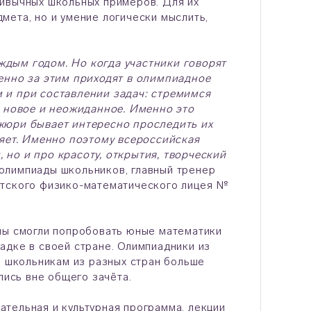
ривычных школьных примеров. Для их
мета, но и умение логически мыслить,
ждым годом. Но когда участники говорят
менно за этим приходят в олимпиадное
 и при составлении задач: стремимся
о новое и неожиданное. Именно это
жюри бывает интересно проследить их
ляет. Именно поэтому всероссийская
но и про красоту, открытия, творческий
олимпиады школьников, главный тренер
нтского физико-математического лицея №
лы смогли попробовать юные математики
адке в своей стране. Олимпиадники из
а школьникам из разных стран больше
ались вне общего зачёта.
тельная и культурная программа, лекции