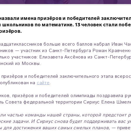
назвали имена призёров и победителей заключите
школьников по математике. 13 человек стали поб
ризёров.
адцатиклассников больше всего баллов набрал Иван Ча
ников — участник из Санкт-Петербурга Роман Кравченк
лько участников: Елизавета Аксёнова из Санкт-Петербур
инский из Москвы.
 призёров и победителей заключительного этапа всеро
 опубликован на
сайте
.
иков, призёров и победителей олимпиады поздравила ру
ль Совета федеральной территории Сириус Елена Шмел
али частью команды нашей страны, которой предстоит 
ские задачи. И Сириус снова будет поддерживать вас у
ы для достижения ваших самых смелых планов, —
приве