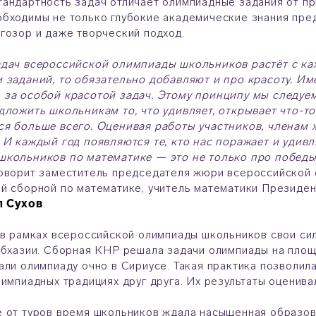
андартность задач отличает олимпиадные задания от п
бходимы не только глубокие академические знания пред
гозор и даже творческий подход.
дач всероссийской олимпиады школьников растёт с ка
 заданий, то обязательно добавляют и про красоту. И
за особой красотой задач. Этому принципу мы следуем
дложить школьникам то, что удивляет, открывает что-т
я больше всего. Оценивая работы участников, членам 
 И каждый год появляются те, кто нас поражает и удив
кольников по математике — это не только про победы, 
оворит заместитель председателя жюри всероссийской 
й сборной по математике, учитель математики Президе
 Сухов
.
 в рамках всероссийской олимпиады школьников свои си
Абхазии. Сборная КНР решала задачи олимпиады на площ
али олимпиаду очно в Сириусе. Такая практика позволил
лимпиадных традициях друг друга. Их результаты оценив
 от туров время школьников ждала насыщенная образова