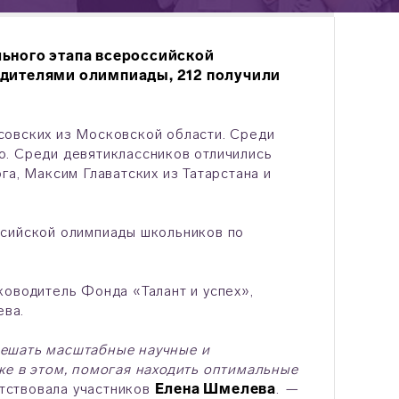
льного этапа всероссийской
едителями олимпиады, 212 получили
совских из Московской области. Среди
о. Среди девятиклассников отличились
га, Максим Главатских из Татарстана и
ссийской олимпиады школьников по
ководитель Фонда «Талант и успех»,
ева.
решать масштабные научные и
же в этом, помогая находить оптимальные
тствовала участников
Елена Шмелева
.
—