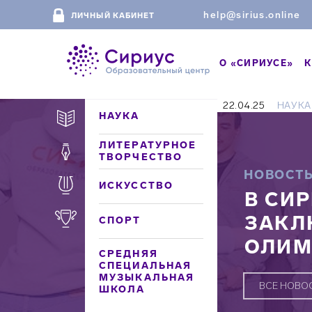
help@sirius.online
ЛИЧНЫЙ КАБИНЕТ
О «СИРИУСЕ»
К
22.04.25
НАУКА
НАУКА
ЛИТЕРАТУРНОЕ
ТВОРЧЕСТВО
НОВОСТ
ИСКУССТВО
В СИ
ЗАКЛ
СПОРТ
ОЛИМ
СРЕДНЯЯ
СПЕЦИАЛЬНАЯ
МУЗЫКАЛЬНАЯ
ВСЕ НОВО
ШКОЛА