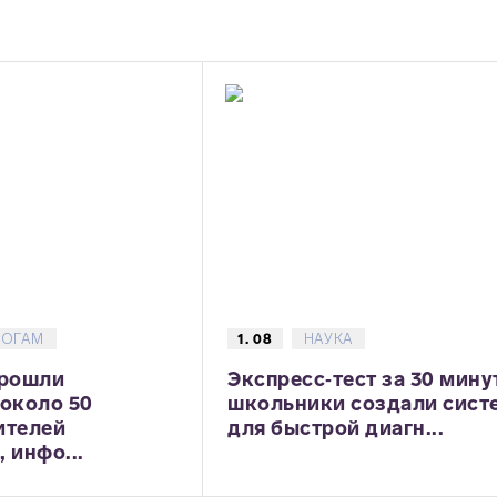
ГОГАМ
1. 08
НАУКА
прошли
Экспресс‑тест за 30 мину
 около 50
школьники создали сист
ителей
для быстрой диагн...
 инфо...