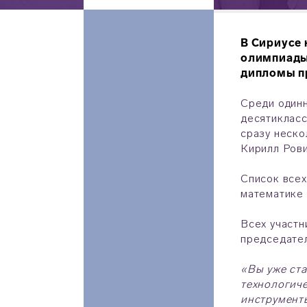
В Сириусе 
олимпиады 
дипломы п
Среди одинн
десятикласс
сразу неско
Кирилл Ров
Список всех
математике
Всех участн
председате
«Вы уже ст
технологиче
инструмент