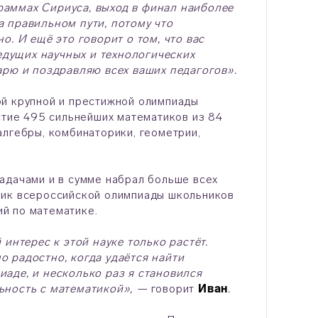
раммах Сириуса, выход в финал наиболее
а правильном пути, потому что
о. И ещё это говорит о том, что вас
ведущих научных и технологических
арю и поздравляю всех ваших педагогов».
ой крупной и престижной олимпиады
стие 495 сильнейших математиков из 84
алгебры, комбинаторики, геометрии,
адачами и в сумме набрал больше всех
ник всероссийской олимпиады школьников
ий по математике.
интерес к этой науке только растёт.
 радостно, когда удаётся найти
аде, и несколько раз я становился
ьность с математикой», —
говорит
Иван
.