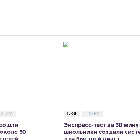
ГОГАМ
1. 08
НАУКА
прошли
Экспресс‑тест за 30 мину
 около 50
школьники создали сист
ителей
для быстрой диагн...