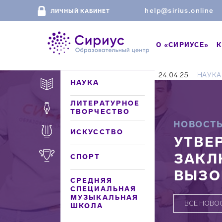
help@sirius.online
ЛИЧНЫЙ КАБИНЕТ
О «СИРИУСЕ»
К
24.04.25
НАУКА
НАУКА
ЛИТЕРАТУРНОЕ
ТВОРЧЕСТВО
НОВОСТ
ИСКУССТВО
УТВЕ
ЗАКЛ
СПОРТ
ВЫЗО
СРЕДНЯЯ
СПЕЦИАЛЬНАЯ
МУЗЫКАЛЬНАЯ
ВСЕ НОВО
ШКОЛА