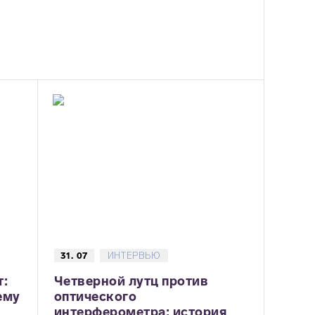
31. 07
ИНТЕРВЬЮ
т:
Четверной лутц против
ему
оптического
интерферометра: история