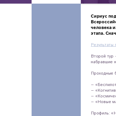
Сириус под
Всероссийс
человека и
этапа. Сна
Результаты 
Второй тур 
набравшие н
Проходные 
– «Беспилот
– «Когнити
– «Космичес
– «Новые ма
Профиль: «