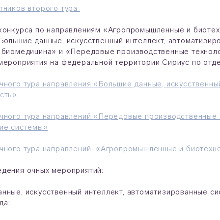
тников второго тура
конкурса по направлениям «Агропромышленные и биотех
Большие данные, искусственный интеллект, автоматизир
 биомедицина» и «Передовые производственные техноло
мероприятия на федеральной территории Сириус по отде
чного тура направления «Большие данные, искусственны
ость»
чного тура направлений
«
Передовые производственные 
кие системы»
чного тура направлений «Агропромышленные и биотехно
дения очных мероприятий:
нные, искусственный интеллект, автоматизированные си
да;