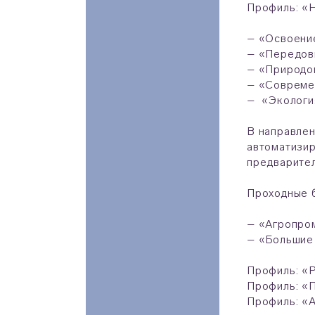
Профиль: «
– «Освоение
– «Передов
– «Природо
– «Совреме
– «Экология
В направлен
автоматизир
предварител
Проходные б
– «Агропро
– «Большие 
Профиль: «Р
Профиль: «П
Профиль: «А