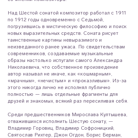
Над Шестой сонатой композитор работал с 1911
по 1912 годы одновременно с Седьмой,
погрузившись в мистическую философию и поиск
новых выразительных средств. Соната рисует
таинственные картины невыразимого и
неизведанного ранее ужаса. По свидетельствам
современников, создаваемые музыкальные
образы настолько испугали самого Александра
Николаевича, что собственное произведение
автор называл не иначе, как «кошмарным»,
«мрачным», «нечистым» и «проказливым». Из-за
этого никогда лично не исполнял публично
полностью — лишь отдельные фрагменты для
друзей и знакомых, всякий раз пересиливая себя.
Среди предшественников Мирослава Култышева,
отважившихся исполнить Шестую сонату, —
Владимир Горовиц, Владимир Софроницкий,
Святослав Рихтер, Джон Огдон, Борис Берман,