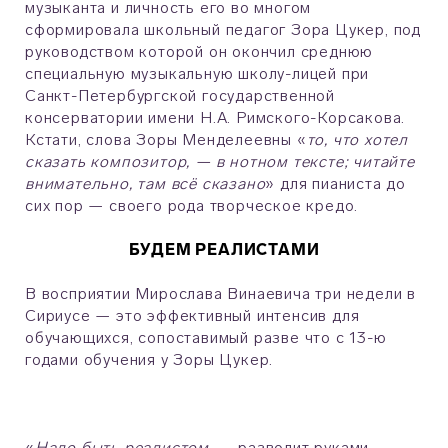
музыканта и личность его во многом
сформировала школьный педагог Зора Цукер, под
руководством которой он окончил среднюю
специальную музыкальную школу-лицей при
Санкт-Петербургской государственной
консерватории имени Н.А. Римского-Корсакова.
Кстати, слова Зоры Менделеевны «
то, что хотел
сказать композитор, — в нотном тексте; читайте
внимательно, там всё сказано
» для пианиста до
сих пор — своего рода творческое кредо.
БУДЕМ РЕАЛИСТАМИ
В восприятии Мирослава Винаевича три недели в
Сириусе — это эффективный интенсив для
обучающихся, сопоставимый разве что с 13-ю
годами обучения у Зоры Цукер.
«
Надо быть реалистом
, — разводит руками