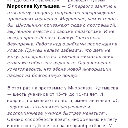
Мирослав
Култышев
. —
От первого занятия к
итоговому концерту творческое перерождение
происходит медленно. Медленнее, чем хотелось
бы. Школьники приезжают сюда с программой,
выученной вместе со своими педагогами. И не
всегда привезённая в Сириус “заготовка”
безупречна. Работа над ошибками происходит в
классе. Причём нельзя забывать, что дети не
могут реагировать на замечания-исправления
столь же гибко, как взрослые. Одновременно
хочется верить, что зёрна новой информации
падают на благодатную почву
».
В этот раз на программе у Мирослава Култышева
— шесть учеников от 13-ти до 16-ти лет. И
возраст, по мнению педагога, имеет значение: «
С
годами мы становимся уступчивее и
восприимчивее, учимся быстрее меняться
».
Однако способность ловить информацию на лету
иногда врождённая, но чаще приобретённая. У