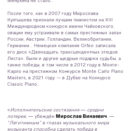
Менухина не стало...
После того, как в 2007 году Мирослава
Култышева признали лучшим пианистом на ХIII
Международном конкурсе имени Чайковского,
овации ему устраивали в самых престижных залах
России, Австрии, Голландии, Великобритании,
Германии... Немецкая компания Orfeo записала
его диск «Двенадцать трансцендентных этюдов
Листа». Были и другие щедрые подарки судьбы, а
также победы, в том числе в 2012 году в Монте-
Карло на престижном Конкурсе Monte Carlo Piano
Masters, в 2021 году — в Дубае на Конкурсе
Classic Piano…
«
Исполнительские состязания ― сродни
лотерее
, ― убеждён
Мирослав Винаевич
. ―
“Легитимным” в глазах музыкального мира
музыканта способна сделать победа в