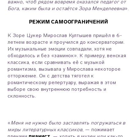
важно, чтоб рядом вовремя оказался педагог от
Бога, каким была и остаётся Зора Менделеевна
».
РЕЖИМ САМООГРАНИЧЕНИЙ
К Зоре Цукер Мирослав Култышев пришёл в 6-
летнем возрасте и проучился до консерватории.
Их музыкальные эмоции совпадали, хотя не
обходилось и без «заминок». К примеру, венская
классика, если сравнивать её с музыкой
романтизма, вызывала у Мирослава некоторое
отторжение. Он с детства тяготел к
романтическому репертуару, выражая в этом
выборе свою внутреннюю потребность и
склонность.
«
Меня не нужно было заставлять погружаться в
миры литературных классиков
, — пожимает
плечами
пианист
, —
ходить в музеи или как-то