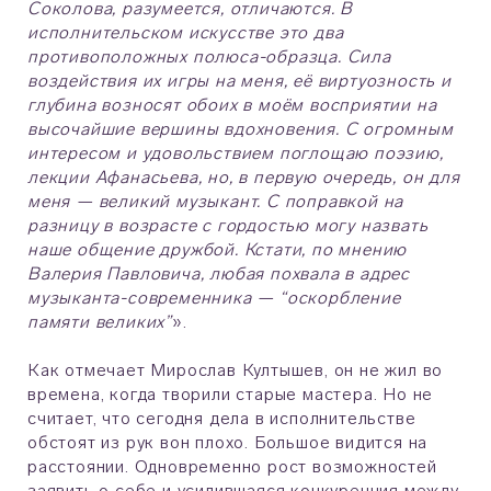
Соколова, разумеется, отличаются. В
исполнительском искусстве это два
противоположных полюса-образца. Сила
воздействия их игры на меня, её виртуозность и
глубина возносят обоих в моём восприятии на
высочайшие вершины вдохновения. С огромным
интересом и удовольствием поглощаю поэзию,
лекции Афанасьева, но, в первую очередь, он для
меня — великий музыкант. С поправкой на
разницу в возрасте с гордостью могу назвать
наше общение дружбой. Кстати, по мнению
Валерия Павловича, любая похвала в адрес
музыканта-современника — “оскорбление
памяти великих”
».
Как отмечает Мирослав Култышев, он не жил во
времена, когда творили старые мастера. Но не
считает, что сегодня дела в исполнительстве
обстоят из рук вон плохо. Большое видится на
расстоянии. Одновременно рост возможностей
заявить о себе и усилившаяся конкуренция между