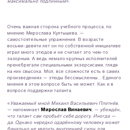
максимально подлинным
».
Очень важная сторона учебного процесса, по
мнению Мирослава Култышева, —
самостоятельные упражнения. В возрасте
восьми-девяти лет он по собственной инициативе
играл много этюдов и не считает это чем-то
зазорным. А ведь немало крупных исполнителей
пренебрегали специальными экзерсисами, глядя
на них свысока. Мол, все сложности есть в самих
произведениях — этюды бессмысленны... Единого
мнения в этом вопросе быть не может. Как и в
вопросе поддержки таланта.
«
Уважаемый мной Михаил Васильевич Плетнёв
,
— напоминает
Мирослав Винаевич
, —
убеждён,
что талант сам пробьёт себе дорогу. Иногда —
да. Однако нередко одарённому человеку может
банально не хватить внутренней силы для