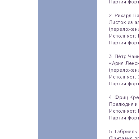
Партия фор
2. Рихард В
Листок из а
(переложени
Исполняет:
Партия фор
3. Пётр Чай
«Ария Ленс
(переложени
Исполняет: 
Партия фор
4. Фриц Кр
Прелюдия и 
Исполняет:
Партия фор
5. Габриел
Фантазия дл