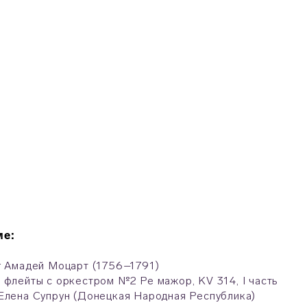
ме:
г Амадей Моцарт (1756–1791)
 флейты с оркестром №2 Ре мажор, KV 314, I часть
Елена Супрун (Донецкая Народная Республика)