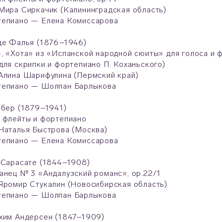
Мира Сиркачик (Калининградская область)
тепиано — Елена Комиссарова
де Фалья (1876–1946)
, «Хота» из «Испанской народной сюиты» для голоса и 
для скрипки и фортепиано П. Коханьского)
Алина Шарифулина (Пермский край)
тепиано — Шолпан Барлыкова
обер (1879–1941)
 флейты и фортепиано
Наталья Быстрова (Москва)
тепиано — Елена Комиссарова
 Сарасате (1844–1908)
анец № 3 «Андалузский романс», op.22/1
Яромир Стукалин (Новосибирская область)
тепиано — Шолпан Барлыкова
хим Андерсен (1847–1909)