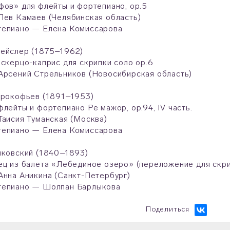
фов» для флейты и фортепиано, ор.5
Лев Камаев (Челябинская область)
тепиано — Елена Комиссарова
рейслер (1875–1962)
 скерцо-каприс для скрипки соло ор.6
Арсений Стрельников (Новосибирская область)
Прокофьев (1891–1953)
флейты и фортепиано Ре мажор, op.94, IV часть.
Таисия Туманская (Москва)
тепиано — Елена Комиссарова
йковский (1840–1893)
ец из балета «Лебединое озеро» (переложение для скри
Анна Аникина (Санкт-Петербург)
тепиано — Шолпан Барлыкова
Поделиться