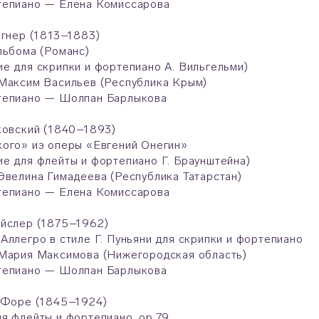
тепиано — Елена Комиссарова
агнер (1813–1883)
льбома (Романс)
е для скрипки и фортепиано А. Вильгельми)
 Максим Васильев (Республика Крым)
тепиано — Шолпан Барлыкова
ковский (1840–1893)
кого» из оперы «Евгений Онегин»
е для флейты и фортепиано Г. Браунштейна)
Эвелина Гимадеева (Республика Татарстан)
тепиано — Елена Комиссарова
ейслер (1875–1962)
Аллегро в стиле Г. Пуньяни для скрипки и фортепиано
 Мария Максимова (Нижегородская область)
тепиано — Шолпан Барлыкова
ь Форе (1845–1924)
я флейты и фортепиано, ор.79