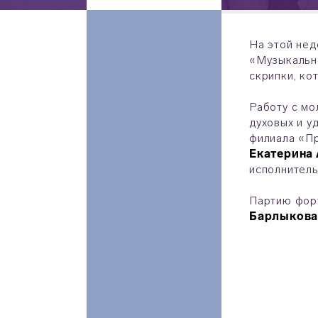
На этой нед
«Музыкально
скрипки, ко
Работу с м
духовых и у
филиала «Пр
Екатерина
исполнитель
Партию фор
Барлыков