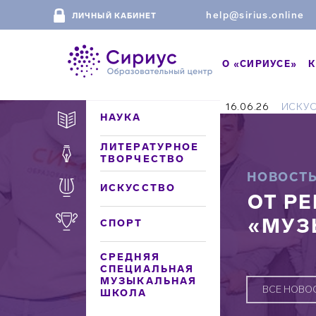
help@sirius.online
ЛИЧНЫЙ КАБИНЕТ
О «СИРИУСЕ»
К
16.06.26
ИСКУ
НАУКА
ЛИТЕРАТУРНОЕ
ТВОРЧЕСТВО
НОВОСТ
ИСКУССТВО
ОТ Р
«МУЗ
СПОРТ
СРЕДНЯЯ
СПЕЦИАЛЬНАЯ
МУЗЫКАЛЬНАЯ
ВСЕ НОВО
ШКОЛА