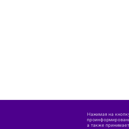
Нажимая на кнопк
проинформированы
а также принимае