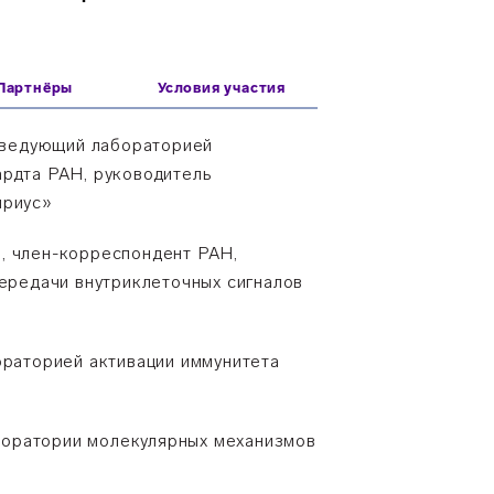
Партнёры
Условия участия
заведующий лабораторией
ардта РАН, руководитель
ириус»
, член-корреспондент РАН,
ередачи внутриклеточных сигналов
ораторией активации иммунитета
аборатории молекулярных механизмов