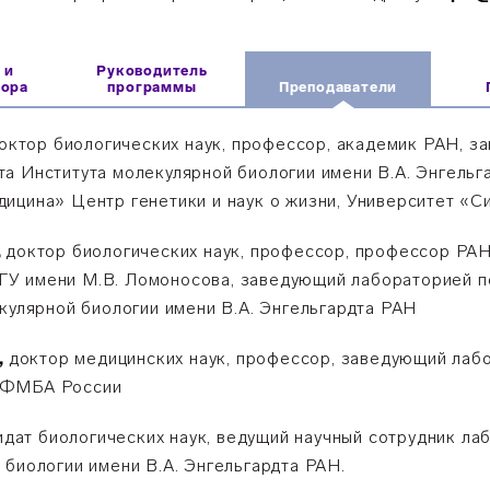
 и
Руководитель
бора
программы
Преподаватели
октор биологических наук, профессор, академик РАН, 
а Института молекулярной биологии имени В.А. Энгельг
ицина» Центр генетики и наук о жизни, Университет «С
,
доктор биологических наук, профессор, профессор РАН
У имени М.В. Ломоносова, заведующий лабораторией п
екулярной биологии имени В.А. Энгельгардта РАН
,
доктор медицинских наук, профессор, заведующий лаб
 ФМБА России
идат биологических наук, ведущий научный сотрудник л
 биологии имени В.А. Энгельгардта РАН.