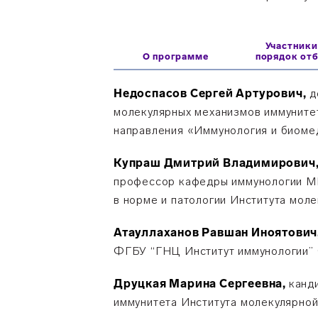
Участники
О программе
порядок от
Недоспасов Сергей Артурович,
д
молекулярных механизмов иммунитет
направления «Иммунология и биомед
Купраш Дмитрий Владимирович
профессор кафедры иммунологии МГ
в норме и патологии Института мол
Атауллаханов Равшан Иноятович
ФГБУ “ГНЦ Институт иммунологии”
Друцкая Марина Сергеевна,
канд
иммунитета Института молекулярной