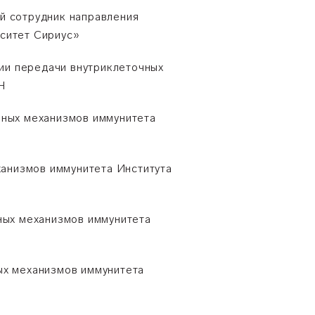
ый сотрудник направления
рситет Сириус»
рии передачи внутриклеточных
Н
рных механизмов иммунитета
ханизмов иммунитета Института
ных механизмов иммунитета
ых механизмов иммунитета