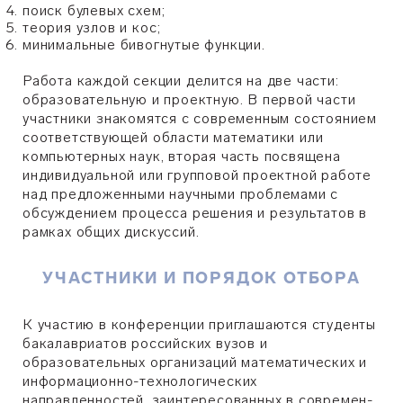
поиск булевых схем;
теория узлов и кос;
минимальные бивогнутые функции.
Работа каждой секции делится на две части:
образовательную и проектную. В первой части
участники зна­ко­мят­ся с современным состоянием
соответствующей области математики или
компьютерных наук, вторая часть посвя­ще­на
индивидуальной или групповой проектной работе
над предложенными научными пробле­ма­ми с
обсуждением процесса решения и результатов в
рамках общих дискуссий.
УЧАСТНИКИ И ПОРЯДОК ОТБОРА
К участию в конференции приглашаются студенты
бакалавриатов российских вузов и
образовательных организаций ма­те­матических и
информационно-технологических
направленностей, заинтересован­ных в совре­мен­