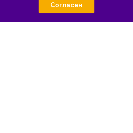
Согласен
ПОДАТЬ ЗАЯВКУ
О «СИРИУСЕ»
КАК ПОПАСТЬ
ПЕДАГОГАМ