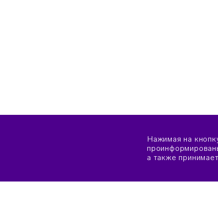
Нажимая на кнопк
проинформированы
а также принимае