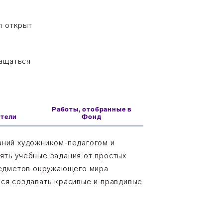
ыл открыт
ращаться
Работы, отобранные в
атели
Фонд
аний художником-педагогом и
ять учебные задания от простых
редметов окружающего мира
мся создавать красивые и правдивые