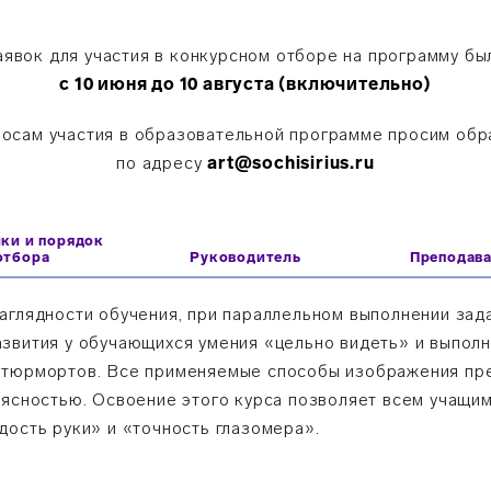
явок для участия в конкурсном отборе на программу б
с 10 июня до 10 августа (включительно)
осам участия в образовательной программе просим об
по адресу
art@sochisirius.ru
ики и порядок
отбора
Руководитель
Преподав
аглядности обучения, при параллельном выполнении зад
звития у обучающихся умения «цельно видеть» и выполн
атюрмортов. Все применяемые способы изображения п
 ясностью. Освоение этого курса позволяет всем учащи
дость руки» и «точность глазомера».