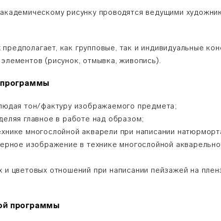
и академическому рисунку проводятся ведущими художн
предполагает, как групповые, так и индивидуальные кон
элементов (рисунок, отмывка, живопись).
х программы
блюдая тон/фактуру изображаемого предмета;
деляя главное в работе над образом;
ехнике многослойной акварели при написании натюрморта
ктерное изображение в технике многослойной акварельно
х и цветовых отношений при написании пейзажей на плен
ой программы