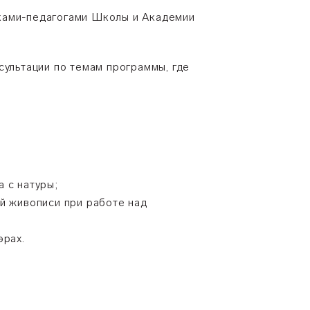
иками-педагогами Школы и Академии
сультации по темам программы, где
 с натуры;
й живописи при работе над
эрах.