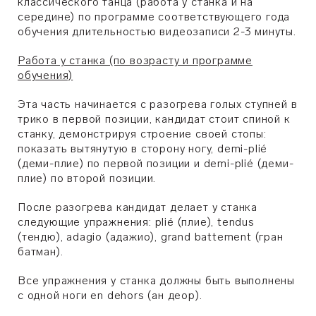
классического танца (работа у станка и на
середине) по программе соответствующего года
обучения длительностью видеозаписи 2-3 минуты.
Работа у станка (по возрасту и программе
обучения)
Эта часть начинается с разогрева голых ступней в
трико в первой позиции, кандидат стоит спиной к
станку, демонстрируя строение своей стопы:
показать вытянутую в сторону ногу, demi-plié
(деми-плие) по первой позиции и demi-plié (деми-
плие) по второй позиции.
После разогрева кандидат делает у станка
следующие упражнения: plié (плие), tendus
(тендю), adagio (адажио), grand battement (гран
батман).
Все упражнения у станка должны быть выполнены
с одной ноги en dehors (ан деор).