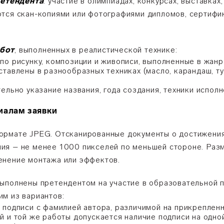
етендента
: участие в олимпиадах, конкурсах, выставка
тся скан-копиями или фотографиями дипломов, сертифика
абот
, выполненных в реалистической технике:
по рисунку, композиции и живописи, выполненные в жанр
тавлены в разнообразных техниках (масло, карандаш, туш
ельно указание названия, года создания, техники исполн
иалам заявки
ормате JPEG. Отсканированные документы о достижения
я – не менее 1000 пикселей по меньшей стороне. Разм
енение монтажа или эффектов.
выполнены претендентом на участие в образовательной
м из вариантов:
 подписи с фамилией автора, различимой на прикреплен
 и той же работы допускается наличие подписи на одной