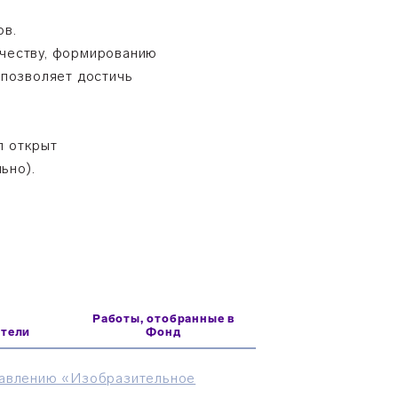
ов.
рчеству, формированию
 позволяет достичь
ыл открыт
ьно).
Работы, отобранные в
атели
Фонд
правлению «Изобразительное