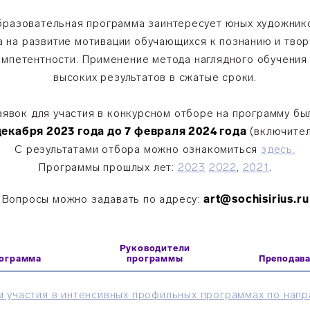
разовательная программа заинтересует юных художник
 на развитие мотивации обучающихся к познанию и тво
мпетентности. Применение метода наглядного обучения
высоких результатов в сжатые сроки.
явок для участия в конкурсном отборе на программу б
декабря 2023 года до 7 февраля 2024 года
(включител
С результатами отбора можно ознакомиться
здесь.
Программы прошлых лет:
2023
2022
,
2021
.
Вопросы можно задавать по адресу:
art@sochisirius.ru
Руководители
ограмма
программы
Преподав
м участия в интенсивных профильных программах по на