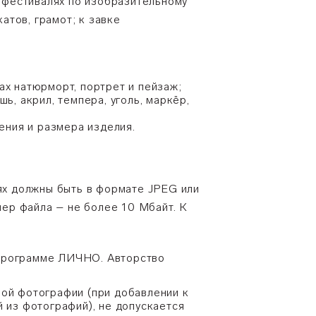
х, фестивалях по изобразительному
тов, грамот; к завке
ах натюрморт, портрет и пейзаж;
ь, акрил, темпера, уголь, маркёр,
ения и размера изделия.
х должны быть в формате JPEG или
ер файла – не более 10 Мбайт. К
 программе ЛИЧНО. Авторство
ной фотографии (при добавлении к
 из фотографий), не допускается