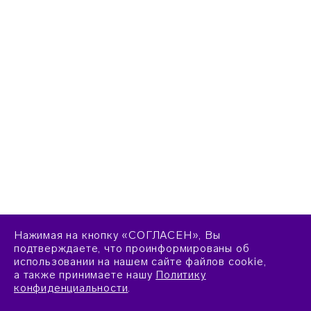
Нажимая на кнопку «СОГЛАСЕН», Вы
подтверждаете, что проинформированы об
использовании на нашем сайте файлов cookie,
а также принимаете нашу
Политику
конфиденциальности
.