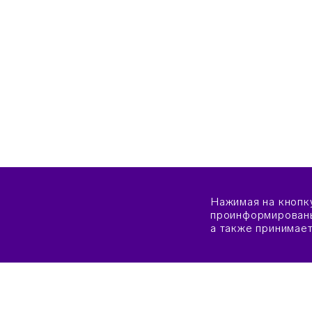
Нажимая на кнопк
проинформированы
а также принимае