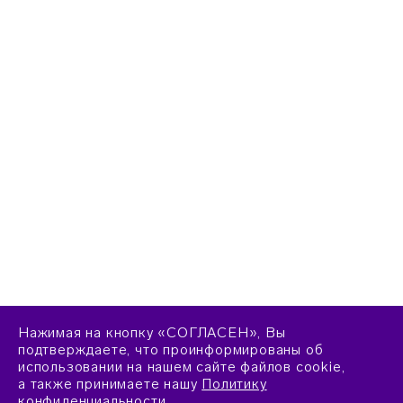
Нажимая на кнопку «СОГЛАСЕН», Вы
подтверждаете, что проинформированы об
использовании на нашем сайте файлов cookie,
а также принимаете нашу
Политику
конфиденциальности
.