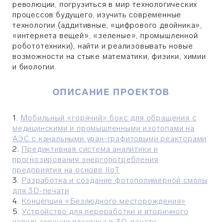
революции, погрузиться в мир технологических
процессов будущего, изучить современные
технологии (аддитивные, «цифрового двойника»,
«интернета вещей», «зеленые», промышленной
робототехники), найти и реализовывать новые
возможности на стыке математики, физики, химии
и биологии.
ОПИСАНИЕ ПРОЕКТОВ
1.
Мобильный «горячий» бокс для обращения с
медицинскими и промышленными изотопами на
АЭС с канальными уран-графитовыми реакторами
2.
Предиктивная система аналитики и
прогнозирования энергопотребления
предприятия на основе IIoT
3.
Разработка и создание фотополимерной смолы
для 3D-печати
4.
Концепция «Безлюдного месторождения»
5.
Устройство для переработки и вторичного
использования пластика в 3D-печати