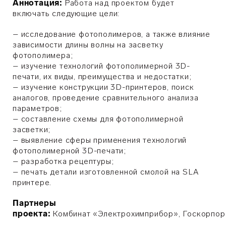
Аннотация:
Работа над проектом будет
включать следующие цели:
– исследование фотополимеров, а также влияние
зависимости длины волны на засветку
фотополимера;
–
изучение технологий фотополимерной 3D-
печати, их виды, преимущества и недостатки;
–
изучение конструкции 3D-принтеров, поиск
аналогов, проведение сравнительного анализа
параметров;
–
составление схемы для фотополимерной
засветки;
–
выявление сферы применения технологий
фотополимерной 3D-печати;
–
разработка рецептуры;
–
печать детали изготовленной смолой на SLA
принтере.
Партнеры
проекта:
Комбинат «Электрохимприбор»,
Госкорпо