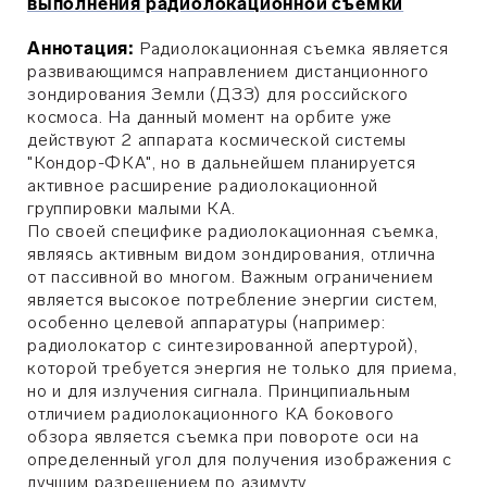
выполнения радиолокационной съемки
Аннотация:
Радиолокационная съемка является
развивающимся направлением дистанционного
зондирования Земли (ДЗЗ) для российского
космоса. На данный момент на орбите уже
действуют 2 аппарата космической системы
"Кондор-ФКА", но в дальнейшем планируется
активное расширение радиолокационной
группировки малыми КА.
По своей специфике радиолокационная съемка,
являясь активным видом зондирования, отлична
от пассивной во многом. Важным ограничением
является высокое потребление энергии систем,
особенно целевой аппаратуры (например:
радиолокатор с синтезированной апертурой),
которой требуется энергия не только для приема,
но и для излучения сигнала. Принципиальным
отличием радиолокационного КА бокового
обзора является съемка при повороте оси на
определенный угол для получения изображения с
лучшим разрешением по азимуту.