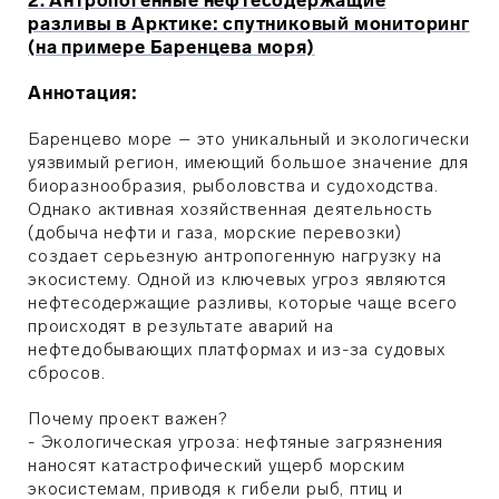
2. Антропогенные нефтесодержащие
разливы в Арктике: спутниковый мониторинг
(на примере Баренцева моря)
Аннотация:
Баренцево море – это уникальный и экологически
уязвимый регион, имеющий большое значение для
биоразнообразия, рыболовства и судоходства.
Однако активная хозяйственная деятельность
(добыча нефти и газа, морские перевозки)
создает серьезную антропогенную нагрузку на
экосистему. Одной из ключевых угроз являются
нефтесодержащие разливы, которые чаще всего
происходят в результате аварий на
нефтедобывающих платформах и из-за судовых
сбросов.
Почему проект важен?
- Экологическая угроза: нефтяные загрязнения
наносят катастрофический ущерб морским
экосистемам, приводя к гибели рыб, птиц и