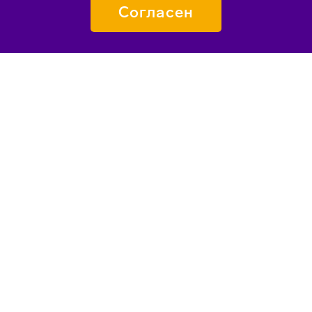
Согласен
ПОДАТЬ ЗАЯВКУ
О «СИРИУСЕ»
КАК ПОПАСТЬ
ПЕДАГОГАМ