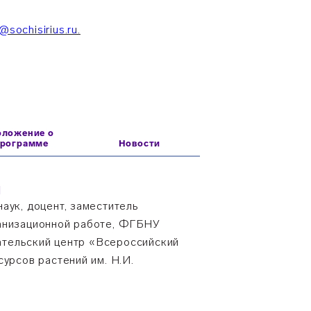
@sochisirius.ru.
оложение о
программе
Новости
Ч
аук, доцент, заместитель
ганизационной работе, ФГБНУ
тельский центр «Всероссийский
сурсов растений им. Н.И.