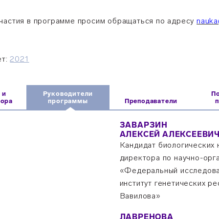
частия в программе просим обращаться по адресу
nauka
ет:
2021
 и
Руководители
П
бора
программы
Преподаватели
ЗАВАРЗИН
АЛЕКСЕЙ АЛЕКСЕЕВИ
Кандидат биологических н
директора по научно-ор
«Федеральный исследова
институт генетических ре
Вавилова»
ЛАВРЕНОВА