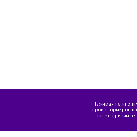
Нажимая на кнопк
проинформированы
а также принимае