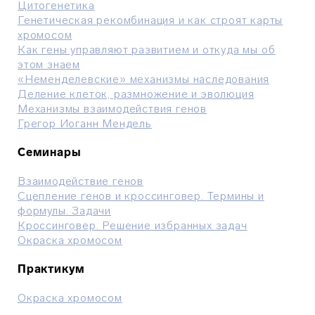
Цитогенетика
Генетическая рекомбинация и как строят карты
хромосом
Как гены управляют развитием и откуда мы об
этом знаем
«Неменделевские» механизмы наследования
Деление клеток, размножение и эволюция
Механизмы взаимодействия генов
Грегор Иоганн Мендель
Семинары
Взаимодействие генов
Сцепление генов и кроссинговер. Термины и
формулы. Задачи
Кроссинговер. Решение избранных задач
Окраска хромосом
Практикум
Окраска хромосом