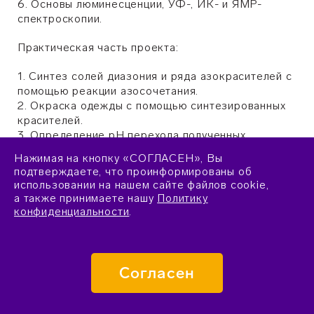
6. Основы люминесценции, УФ-, ИК- и ЯМР-
спектроскопии.
Практическая часть проекта:
1. Синтез солей диазония и ряда азокрасителей с
помощью реакции азосочетания.
2. Окраска одежды с помощью синтезированных
красителей.
3. Определение рН перехода полученных
азосоединений (индикаторов).
Нажимая на кнопку «СОГЛАСЕН», Вы
4. Синтез N-(4-этоксифенил)ацетамида и
подтверждаете, что проинформированы об
ацетилсалициловой кислоты.
использовании на нашем сайте файлов cookie,
5. Синтез душистых веществ с использованием
а также принимаете нашу
Политику
реакции этерификации.
конфиденциальности
.
6. Синтез флуоресцеина и демонстрация его
флуоресценции.
7. Синтез бис(2,4,6-трихлорфенил)оксалата и
демонстрация его хемилюминесценции.
Согласен
8. Запись УФ-, ИК- и ЯМР спектров полученных
веществ.