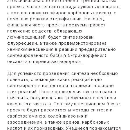
этоксианилина соответственно. Третьей частью
проекта является синтез ряда душистых веществ,
а именно сложных эфиров карбоновых кислот, с
помощью реакции этерификации. Наконец,
финальная часть проекта предусматривает
получение веществ, обладающих
люминесценцией: будет синтезирован
флуоресцеин, а также продемонстрирована
хемилюминесценция в реакции предварительно
синтезированного бис(2,4,6-трихлорфенил)
оксалата с перекисью водорода.
Для успешного проведения синтеза необходимо
понимать, с помощью каких реакций надо
синтезировать вещество и что лежит в основе
этих реакций. После проведения синтеза важно
выяснить, получилось ли требуемое вещество и
какова его чистота. Поэтому в лекционном блоке
проекта будут рассмотрены методы синтеза и
свойства аминов, солей диазония и
азосоединений, а также аренов, карбоновых
кислот и их производных. Учащиеся познакомятся