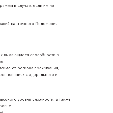
раммы в случае, если им не
ований настоящего Положения
их выдающиеся способности в
ве;
исимо от региона проживания,
оревнованиях федерального и
ысокого уровня сложности, а также
ровне;
ий;