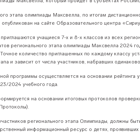
мпиады Максвелла, который пройдет в субъектах Россий
ного этапа олимпиады Максвелла, по итогам дистанционн
т опубликован на сайте Образовательного центра «Сириу
приглашаются учащиеся 7-х и 8-х классов из всех регио
атов регионального этапа олимпиады Максвелла 2024 год
. Точное количество приглашенных по каждому классу ус
апа и зависит от числа участников, набравших одинаков
ьной программы осуществляется на основании рейтинга у
23/2024 учебного года.
 формируется на основании итоговых протоколов проверк
 Протоколы).
участников регионального этапа Олимпиады, должны бы
рственный информационный ресурс о детях, проявивших