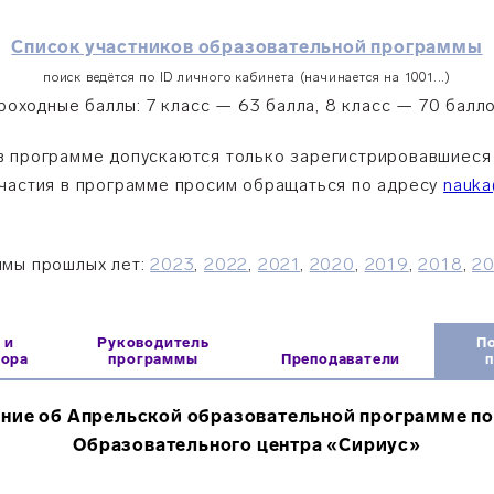
Список участников образовательной программы
поиск ведётся по ID личного кабинета (начинается на 1001...)
роходные баллы: 7 класс — 63 балла, 8 класс — 70 балло
в программе допускаются только зарегистрировавшиеся
частия в программе просим обращаться по адресу
nauka
мы прошлых лет:
2023
,
2022
,
2021
,
2020
,
2019
,
2018
,
20
 и
Руководитель
П
бора
программы
Преподаватели
ние об Апрельской образовательной программе по
Образовательного центра «Сириус»