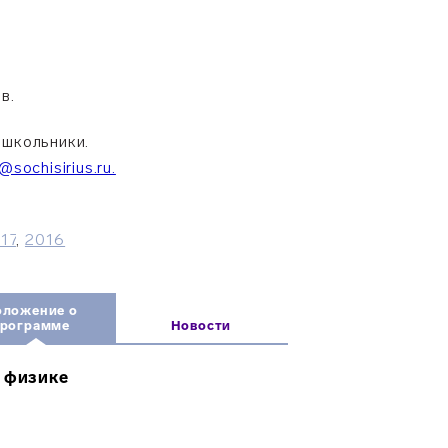
в.
 школьники.
@sochisirius.ru.
17
,
2016
оложение о
программе
Новости
 физике