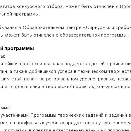
льтатов конкурсного отбора, может быть отчислен с Прог
льной программы.
ребывания в Образовательном центре «Сириус» или треб
мы может быть отчислен с образовательной программы.
ной программы
мы:
альнейшая профессиональная поддержка детей, проявивш
лин, а также добившихся успеха в техническом творчест
шим свой талант на региональном уровне, равных, незав
и его проявления в творческих проектах, конкурсах и с
аммы:
 участниками Программы творческих заданий и заданий в
зделов профильных учебных предметов на углубленном у
 Программы в спектре естественных наук и их приложен