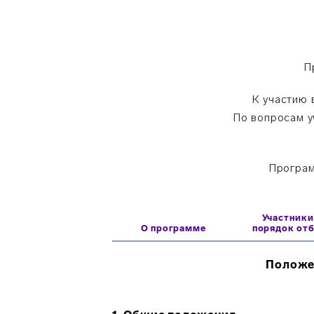
П
К участию 
По вопросам у
Програм
Участники
О программе
порядок от
Положе