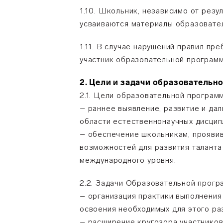
1.10. Школьник, независимо от резу
усваиваются материалы образовате
1.11. В случае нарушений правил п
участник образовательной програм
2. Цели и задачи образователь
2.1. Цели образовательной програм
– раннее выявление, развитие и д
области естественнонаучных дисцип
– обеспечение школьникам, проявив
возможностей для развития таланта 
международного уровня.
2.2. Задачи Образовательной прогр
– организация практики выполнения
освоения необходимых для этого ра
– расширение кругозора участников