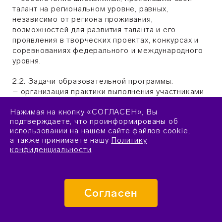
талант на региональном уровне, равных,
независимо от региона проживания,
возможностей для развития таланта и его
проявления в творческих проектах, конкурсах и
соревнованиях федерального и международного
уровня.
2.2. Задачи образовательной программы:
– организация практики выполнения участниками
Программы творческих заданий и заданий
Нажимая на кнопку «СОГЛАСЕН», Вы
высокого уровня сложности, а также освоения
подтверждаете, что проинформированы об
необходимых для этого разделов профильных
использовании на нашем сайте файлов cookie,
учебных предметов на углубленном уровне;
а также принимаете нашу
Политику
– расширение кругозора участников Программы в
конфиденциальности
.
спектре естественных наук и их приложений;
– повышение мотивации школьников к текущим
занятиям в рамках Программы и дальнейшим
занятиям вне рамок Программы;
Согласен
– вовлечение участников в систему обучения и
сопровождения Сириуса и его региональных
партнеров, действующую вне рамок Программы;