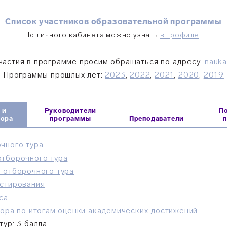
Список участников образовательной программы
Id личного кабинета можно узнать
в профиле
частия в программе просим обращаться по адресу:
nauka
Программы прошлых лет:
2023
,
2022
,
2021
,
2020
,
2019
 и
Руководители
П
бора
программы
Преподаватели
чного тура
отборочного тура
 отборочного тура
естирования
са
бора по итогам оценки академических достижений
ур: 3 балла.