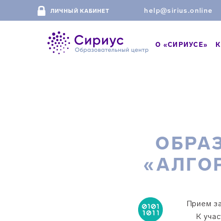
help@sirius.online
ЛИЧНЫЙ КАБИНЕТ
О «СИРИУСЕ»
К
ОБРА
«АЛГО
Прием за
К уча