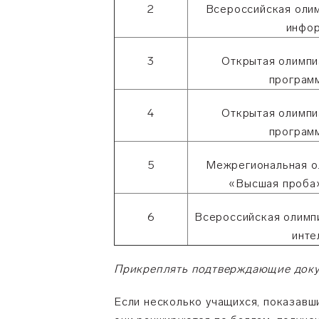
2
Всероссийская оли
инфо
3
Открытая олимпи
програм
4
Открытая олимпи
програм
5
Межрегиональная о
«Высшая проба
6
Всероссийская олимп
инте
Прикреплять подтверждающие докум
Если несколько учащихся, показавш