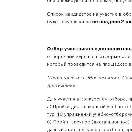
они ранжируются по баллам, получе
Список кандидатов на участие в об
будет опубликован
не позднее 2 о
Отбор участников
с дополнител
отборочный курс на платформе «Сир
который проводится на площадках в
Школьники из г. Москвы или г. Са
достижений.
Для участия в конкурсном отборе, 
а) Пройти дистанционный учебно-о
тур: 10 упражнений учебно-отборочн
б) Пройти заочное (дистанционное)
данный этап конкурсного отбора, п