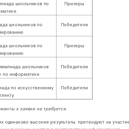
мпиада школьников по
Призеры
рматике
ада школьников по
Победители
мированию
ада школьников по
Призеры
мированию
лимпиада школьников
Победители
» по информатике
иада по искусственному
Победители
ллекту
енты к заявке не требуется.
их одинаково высокие результаты, претендуют на участи