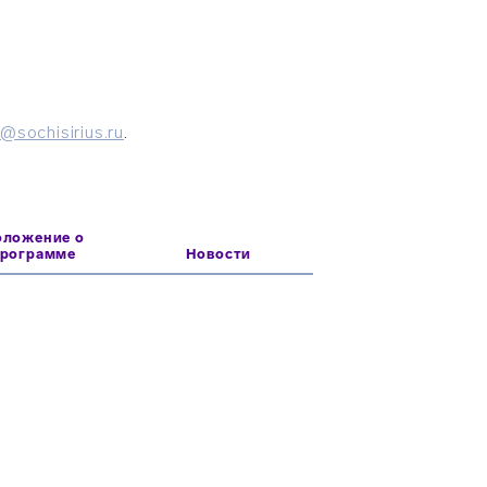
@sochisirius.ru
.
оложение о
программе
Новости