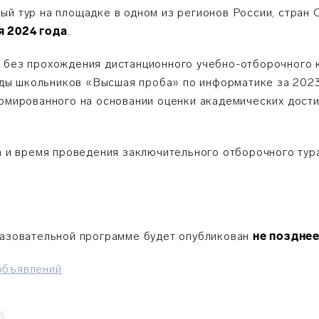
ый тур на площадке в одном из регионов России, стран 
я 2024 года
.
 без прохождения дистанционного учебно-отборочного к
ы школьников «Высшая проба» по информатике за 2023/
ормированного на основании оценки академических дости
та и время проведения заключительного отборочного тур
разовательной программе будет опубликован
не позднее
объявлений