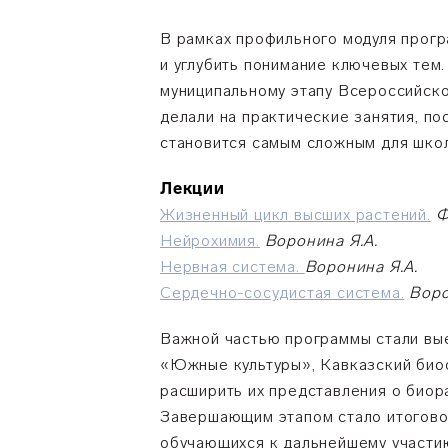
В рамках профильного модуля прогр
и углубить понимание ключевых тем
муниципальному этапу Всероссийско
делали на практические занятия, п
становится самым сложным для шко
Лекции
Жизненный цикл высших растений.
Ф
Нейрохимия.
Воронина Я.А.
Нервная система.
Воронина Я.А.
Сердечно-сосудистая система.
Воро
Важной частью программы стали вые
«Южные культуры», Кавказский биос
расширить их представления о биор
Завершающим этапом стало итоговое
обучающихся к дальнейшему участию