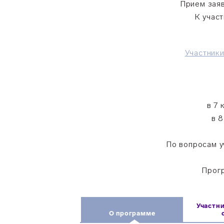
Прием заяв
К учас
Участник
в 7 
в 8
По вопросам у
Прог
Участн
О программе