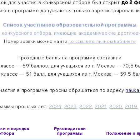
ок для участия в конкурсном отборе был открыт
до 2 ф
тию в программе допускаются только зарегистрировавши
Список участников образовательной программы
и конкурсного отбора, имеющие академические достиже
Номер заявки можно найти
по ссылке в личном кабинете
Проходные баллы на программу составили:
классе — 59 баллов, для учащихся из г. Москва — 70,5 б
 классе — 51 балл, для учащихся из г. Москва — 59,5 ба
частия в программе просим обращаться по адресу
nauka
раммы прошлых лет:
2024,
2023,
2022
,
2021
,
2020
,
2019
ики и порядок
Руководители
отбора
программы
Положение о 