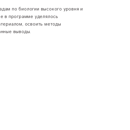
адам по биологии высокого уровня и
ие в программе уделялось
атериалом, освоить методы
анные выводы.