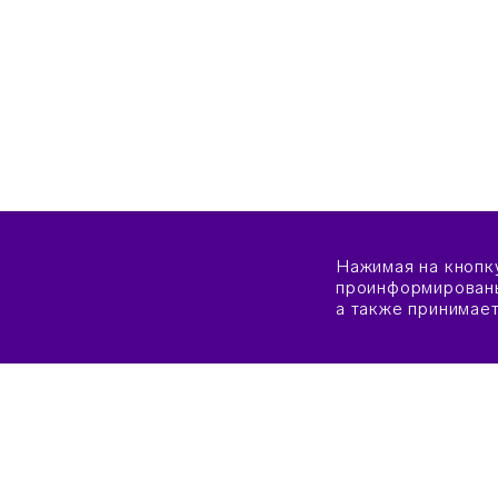
Нажимая на кнопк
проинформированы
а также принимае