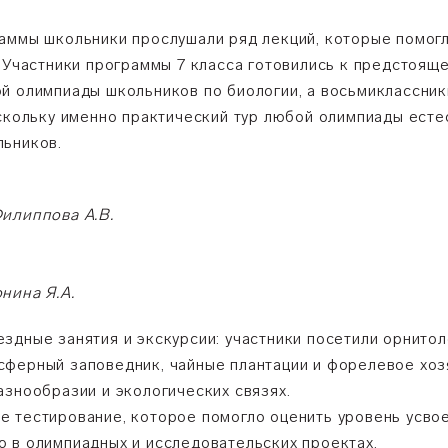
аммы школьники прослушали ряд лекций, которые помогл
. Участники программы 7 класса готовились к предстоящ
й олимпиады школьников по биологии, а восьмиклассники
оскольку именно практический тур любой олимпиады ест
льников.
илиппова А.В.
нина Я.А.
здные занятия и экскурсии: участники посетили орнитол
ферный заповедник, чайные плантации и форелевое хоз
азнообразии и экологических связях.
 тестирование, которое помогло оценить уровень усвое
 в олимпиадных и исследовательских проектах.