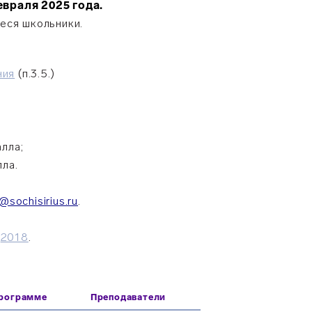
евраля 2025 года.
еся школьники.
ния
(п.3.5.)
алла;
лла.
@sochisirius.ru
.
,
2018
.
программе
Преподаватели