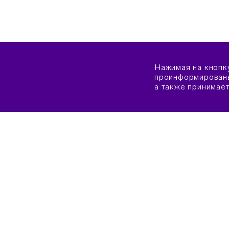
Нажимая на кнопк
проинформированы
а также принимае
О «СИРИУСЕ»
КАК 
СВЕДЕНИЯ ОБ ОБРАЗОВАТЕЛЬНОЙ
КРИТ
ОРГАНИЗАЦИИ
ЗАЯВ
ОБЩАЯ ИНФОРМАЦИЯ
ПРАВ
ПОПЕЧИТЕЛЬСКИЙ СОВЕТ