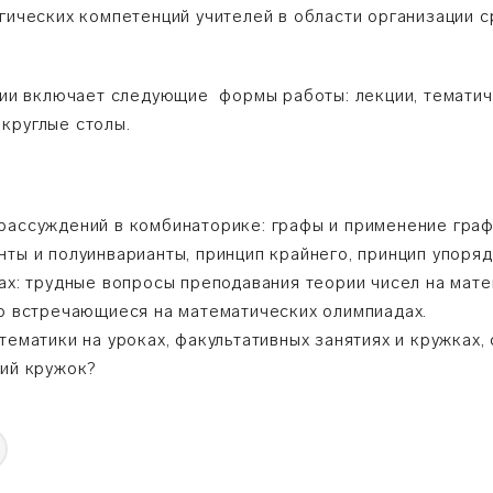
огических компетенций учителей в области организации 
и включает следующие формы работы: лекции, тематиче
круглые столы.
рассуждений в комбинаторике: графы и применение граф
ты и полуинварианты, принцип крайнего, принцип упорядо
ах: трудные вопросы преподавания теории чисел на мат
то встречающиеся на математических олимпиадах.
тематики на уроках, факультативных занятиях и кружках,
кий кружок?