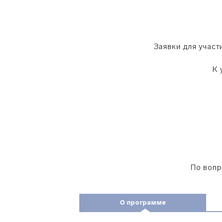
Заявки для участ
К 
По вопр
О программе