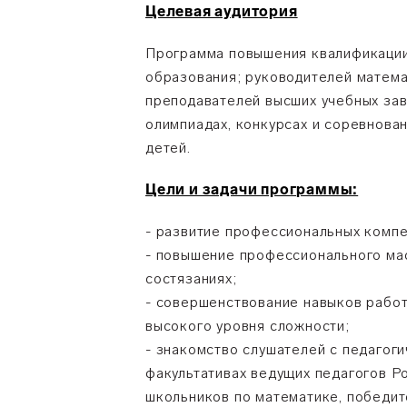
Целевая аудитория
Программа повышения квалификации
образования; руководителей матема
преподавателей высших учебных зав
олимпиадах, конкурсах и соревнова
детей.
Цели и задачи программы:
- развитие профессиональных компе
- повышение профессионального мас
состязаниях;
- совершенствование навыков работ
высокого уровня сложности;
- знакомство слушателей с педагог
факультативах ведущих педагогов Р
школьников по математике, победи