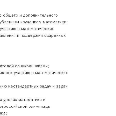
о общего и дополнительного
лубленным изучением математики;
 участию в математических
ыявления и поддержки одаренных
чителей со школьниками;
иков к участию в математических
нию нестандартных задач и задач
а уроках математики и
всероссийской олимпиады
ике;