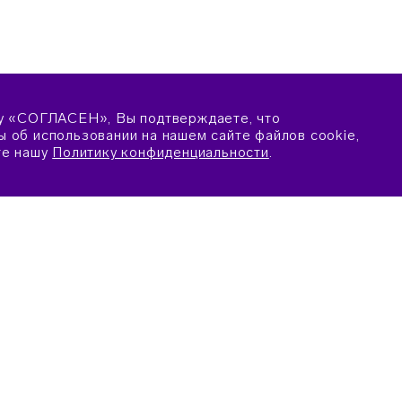
у «СОГЛАСЕН», Вы подтверждаете, что
 об использовании на нашем сайте файлов cookie,
те нашу
Политику конфиденциальности
.
ПОДАТЬ ЗАЯВКУ
ПОПАСТЬ
ПЕДАГОГАМ
ЕРИИ ОТБОРА
ОБРАЗОВАТЕЛЬНЫЕ ПРОГРА
КА ОНЛАЙН
МЕТОДИЧЕСКИЕ МАТЕРИАЛЫ
НАПРАВЛЕНИЮ «ИСКУССТВО
ИЛА ПРЕБЫВАНИЯ
МЕТОДИЧЕСКИЕ МАТЕРИАЛЫ