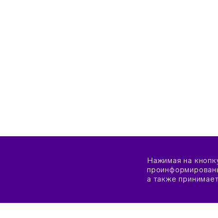
Нажимая на кнопк
проинформированы
а также принимае