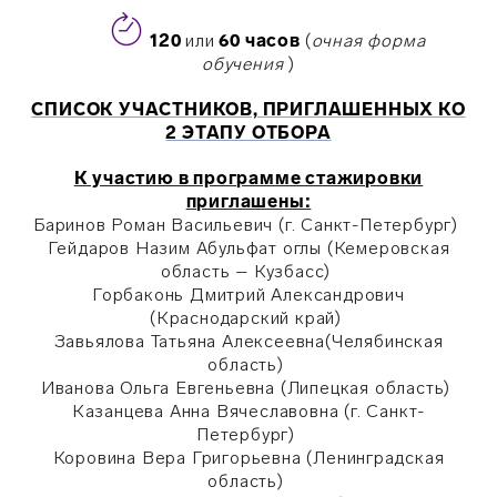
120
или
60 часов
(
очная
ф
орма
обучения
)
СПИСОК УЧАСТНИКОВ, ПРИГЛАШЕННЫХ КО
2 ЭТАПУ ОТБОРА
К участию в программе стажировки
приглашены:
Баринов Роман Васильевич (г. Санкт-Петербург)
Гейдаров Назим Абульфат оглы (Кемеровская
область – Кузбасс)
Горбаконь Дмитрий Александрович
(Краснодарский край)
Завьялова Татьяна Алексеевна(Челябинская
область)
Иванова Ольга Евгеньевна (Липецкая область)
Казанцева Анна Вячеславовна (г. Санкт-
Петербург)
Коровина Вера Григорьевна (Ленинградская
область)