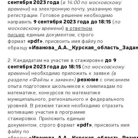
сентября 2023 года
(
в 14:00 по московскому
времени
) на электронную почту, указанную при
регистрации. Готовое решение необходимо
направить
9 сентября 2023 года
до 18:15
(
по
московскому времени
)
в ответном
письме
единым документом, строго
формат
«pdf»
,
присвоить имя файлу по
образцу
«Иванова_А.А._Курская_область_Зада
2.
Кандидатам на участие в стажировке
до
9
сентября 2023 года
до 18:15
(
по московскому
времени
)
необходимо
приложить к заявке
(в
разделе «Файлы к заявке»)
резюме
с описанием
опыта подготовки школьников к олимпиадам по
математике, конкурсов по математике
муниципального, регионального и федерального
уровней. В резюме также необходимо отразить
мотивацию участия в программе
стажировки.
Приложить единым
документом, строго формат
«pdf»
,
присвоить имя
файлу по
образцу
«Иванова_А.А._Курская_область_Резю