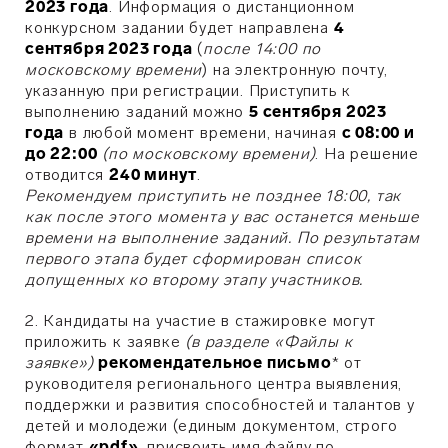
2023 года
.
Информация о дистанционном
конкурсном задании будет направлена
4
сентября 2023 года
(
после 14:00 по
московскому времени
) на электронную почту,
указанную при регистрации. Приступить к
выполнению заданий можно
5 сентября 2023
года
в любой момент времени, начиная
с 08:00 и
до 22:00
(по московскому времени)
. На решение
отводится
240 минут
.
Рекомендуем приступить не позднее 18:00, так
как после этого момента у вас останется меньше
времени на выполнение заданий. По результатам
первого этапа будет сформирован список
допущенных ко второму этапу участников.
2.
Кандидаты на участие в стажировке могут
приложить к заявке
(в разделе «Файлы к
заявке»)
рекомендательное письмо
* о
т
руководителя регионального центра выявления,
поддержки и развития способностей и талантов у
детей и молодежи (единым документом, строго
формат
«pdf»
,
присвоить имя файлу по