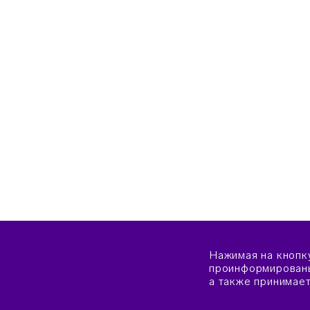
Нажимая на кнопк
проинформированы
а также принимае