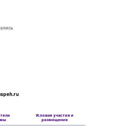
мались
uspeh.ru
атели
Условия участия и
ммы
размещения