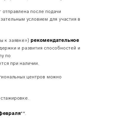
т отправлена после подачи
зательным условием для участия в
лы к заявке»)
рекомендательное
ддержки и развития способностей и
лу по
тся при наличии.
егиональных центров можно
 стажировке.
 февраля
**
.