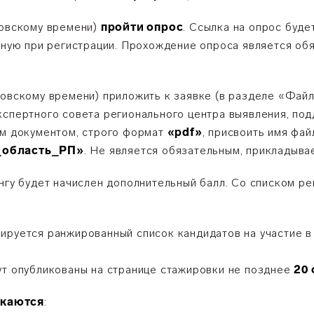
ковскому време
ни)
пройти опрос
. Ссылка на опрос буде
нную при регистрации.
Прохождение опроса является обя
ковскому времени)
п
риложить к заявке (в разделе «Фай
экспертного совета регионального центра выявления, по
ым документом, строго формат
«pdf»
, присвоить имя фай
_область_РП»
. Не является обязательным, прикладывае
ингу будет начислен дополнительный балл. Со списком р
ируется ранжированный список кандидатов на участие в
ут опубликованы на странице стажировки не позднее
20
скаются
: