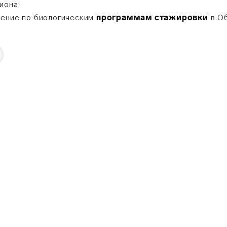
иона;
чение по биологическим
программам стажировки
в Об