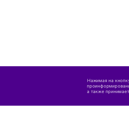
Нажимая на кнопк
проинформированы
а также принимае