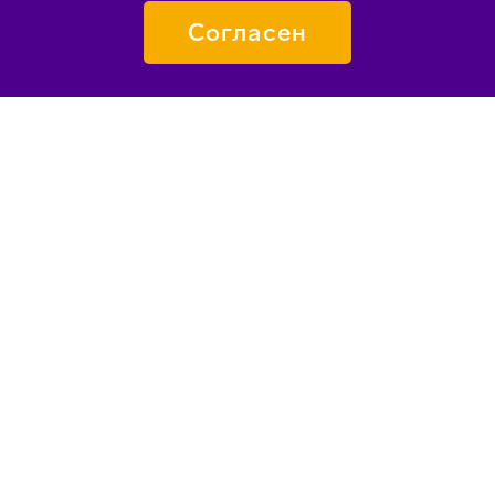
Согласен
ПОДАТЬ ЗАЯВКУ
О «СИРИУСЕ»
КАК ПОПАСТЬ
ПЕДАГОГАМ