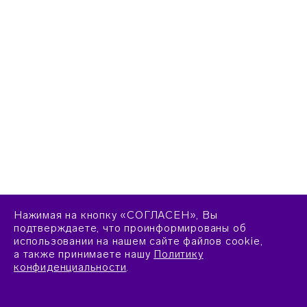
Нажимая на кнопку «СОГЛАСЕН», Вы
подтверждаете, что проинформированы об
использовании на нашем сайте файлов cookie,
а также принимаете нашу
Политику
конфиденциальности
.