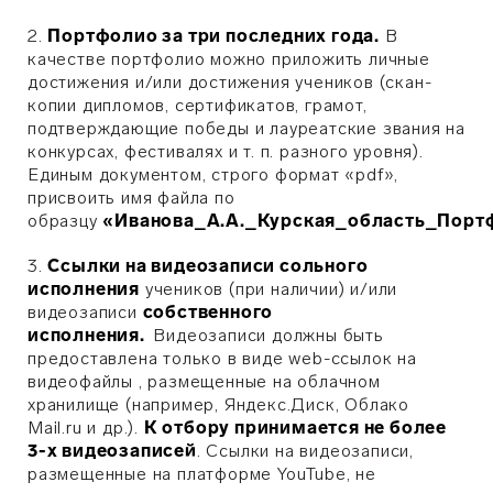
2.
Портфолио за три последних года.
В
качестве портфолио можно приложить личные
достижения и/или достижения учеников (скан-
копии дипломов, сертификатов, грамот,
подтверждающие победы и лауреатские звания на
конкурсах, фестивалях и т. п. разного уровня).
Единым документом, строго формат «pdf»,
присвоить имя файла по
образцу
«Иванова_А.А._Курская_область_Порт
3.
Ссылки на видеозаписи сольного
исполнения
учеников (при наличии) и/или
видеозаписи
собственного
исполнения.
Видеозаписи должны быть
предоставлена только в виде web-ссылок на
видеофайлы , размещенные на облачном
хранилище (например, Яндекс.Диск, Облако
Mail.ru и др.).
К отбору принимается не более
3-х видеозаписей
. Ссылки на видеозаписи,
размещенные на платформе YouTube, не