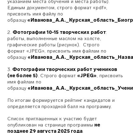
указанием места обучения и места работы).
Единым документом, строго формат «pdf»,
присвоить имя файлу по
образцу
«Иванова_А.А._Курская_область_Биог
2.
Фотографии 10-15 творческих работ
:
работы, выполненные маслом на холсте,
графические работы (рисунок). Строго
формат «JPEG», присвоить имя файлам по
образцу
«Иванова_А.А._Курская_область_Назв
3.
Фотографии творческих работ учеников
(не более 5)
. Строго формат
«
JPEG
»
, присвоить
имя файлам по
образцу
«Иванова_А.А._Курская_область_Учен
По итогам формируется рейтинг кандидатов и
определяется проходной балл на программу.
Список приглашенных к участию будет
опубликован на странице программы
не
позднее
2
9
августа 2025 года
.