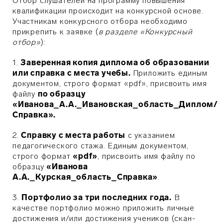
Отбор слушателей на программу повышения
квалификации происходит на конкурсной основе.
Участникам конкурсного отбора необходимо
прикрепить к заявке (
в разделе «Конкурсный
отбор»
):
1.
Заверенная копия диплома об образовании
или справка с места учебы
.
Приложить единым
документом, строго формат «pdf», присвоить имя
файлу
по образцу
«Иванова_А.А._Ивановская_область_Диплом/
Справка».
2.
Справку с места работы
с указанием
педагогического стажа. Единым документом,
строго формат
«pdf»
, присвоить имя файлу по
образцу
«Иванова
А.А._Курская_область_Справка»
.
3.
Портфолио за три последних года.
В
качестве портфолио можно приложить личные
достижения и/или достижения учеников (скан-