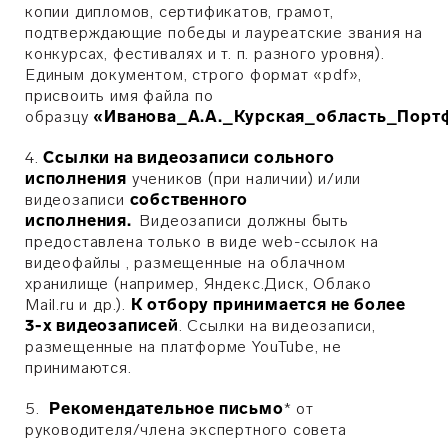
копии дипломов, сертификатов, грамот,
подтверждающие победы и лауреатские звания на
конкурсах, фестивалях и т. п. разного уровня).
Единым документом, строго формат «pdf»,
присвоить имя файла по
образцу
«Иванова_А.А._Курская_область_Порт
4.
Ссылки на видеозаписи сольного
исполнения
учеников (при наличии) и/или
видеозаписи
собственного
исполнения.
Видеозаписи должны быть
предоставлена только в виде web-ссылок на
видеофайлы , размещенные на облачном
хранилище (например, Яндекс.Диск, Облако
Mail.ru и др.).
К отбору принимается не более
3-х видеозаписей
. Ссылки на видеозаписи,
размещенные на платформе YouTube, не
принимаются.
5.
Рекомендательное письмо
* от
руководителя/члена экспертного совета