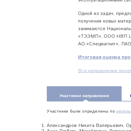
Одной из задач, предл
получения новых мате
занимаются Националь
«ТЭЭМП», ООО НВП Це
АО «Спецмагнит», ПА
Итоговая оценка пр
Все направления прое
Участники направления
Участники были определены по
резуль
Александров Никита Валерьевич, О
Анна Дюбарь Михайловна, Липецкая