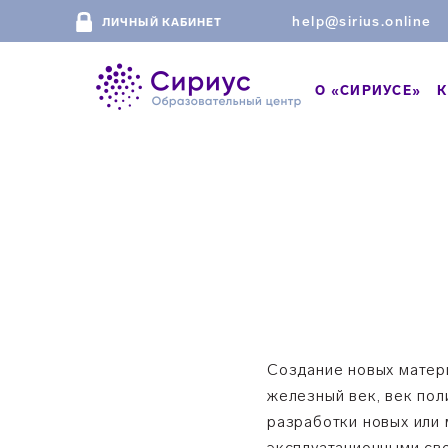
help@sirius.online
ЛИЧНЫЙ КАБИНЕТ
О «СИРИУСЕ»
К
Создание новых матери
железный век, век пол
разработки новых или
эксплуатационными св