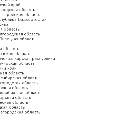
йский край
ородская область
лгородская область
спублика Башкортостан
сква
я область
лгородская область
Липецкая область
а
я область
енская область
ино-Балкарская республика
имирская область
кий край
кая область
сибирская область
городская область
рская область
восибирская область
арская область
нская область
кая область
егородская область