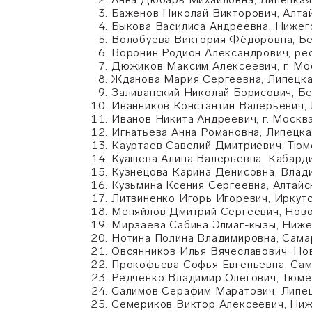
Баженов Николай Викторович, Алта
Быкова Василиса Андреевна, Нижег
Волобуева Виктория Фёдоровна, Бе
Воронин Родион Александрович, ре
Дюжиков Максим Алексеевич, г. Мо
Жданова Мария Сергеевна, Липецка
Заливанский Николай Борисович, Бе
Иванников Константин Валерьевич, 
Иванов Никита Андреевич, г. Москв
Игнатьева Анна Романовна, Липецка
Кауртаев Савелий Дмитриевич, Тюм
Куашева Алина Валерьевна, Кабард
Кузнецова Карина Денисовна, Влад
Кузьмина Ксения Сергеевна, Алтайс
Литвиненко Игорь Игоревич, Иркутс
Меняйлов Дмитрий Сергеевич, Ново
Мирзаева Сабина Элмаг-кызы, Ниже
Нотина Полина Владимировна, Сама
Овсянников Илья Вячеславович, Но
Прокофьева Софья Евгеньевна, Сам
Редченко Владимир Олегович, Тюме
Салимов Серафим Маратович, Липец
Семериков Виктор Алексеевич, Ниж