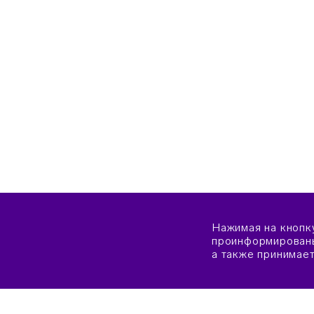
Нажимая на кнопк
проинформированы
а также принимае