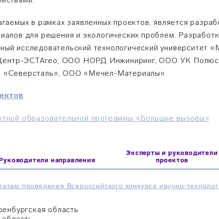
агаемых в рамках заявленных проектов, является разра
риалов для решения и экологических проблем. Разработ
ный исследовательский технологический университет
нтр-ЭСТАгео, ООО НОРД Инжиниринг, ООО УК Полюс,
О «Северсталь», ООО «Мечел-Материалы».
оектов
ктной образовательной программы «Большие вызовы»
Эксперты и руководители
Руководители направления
проектов
татам проведения Всероссийского конкурса научно-технолог
ренбургская область
 область